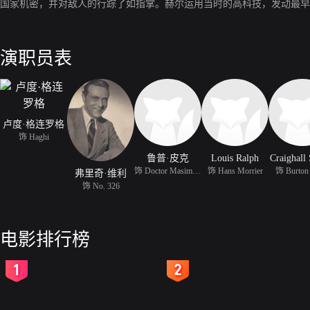
国家机密，并对敌人的行踪了如指掌。赫尔运用当时的高科技，发动最早
演职员表
卢度·格连罗格
饰 Haghi
鲁普·皮克
Louis Ralph
Craighall
饰 Doctor Masimoto
饰 Hans Morrier
饰 Burton
弗里奇·维利
饰 No. 326
电影排行榜
2
3