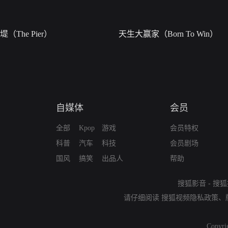
堤（The Pier）
天生大赢家（Born To Win）
自媒体
会员
全部
Kpop
游戏
会员特权
科普
汽车
科技
会员剧场
国风
搞笑
出品人
帮助
搜狐影音
-
搜狐
请仔细阅读
搜狐视频隐私政策
、
Copyri