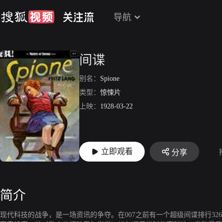
导航
间谍
别名：
Spione
类型：
惊悚片
上映：
1928-03-22
立即观看
分享
简介
现代科技的战争，是一场资讯的争夺。在007之前有一个超级间谍排行3