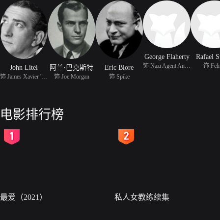
George Flaherty
Rafael 
饰 Nazi Agent Anton Kro
饰 Fel
John Litel
阿兰·巴克斯特
Eric Blore
饰 James Xavier 'Jim' T
饰 Joe Morgan
饰 Spike
电影排行榜
2
3
最爱（2021）
私人女教练续集