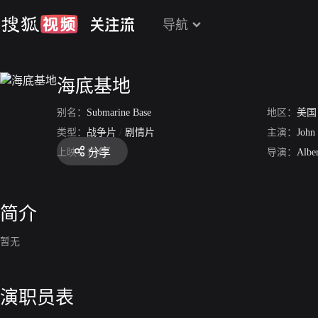
导航
海底基地
别名：
Submarine Base
地区：
美国
类型：
战争片
/
剧情片
主演：
John 
分享
上映：
1943
导演：
Alber
简介
暂无
演职员表