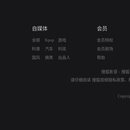
自媒体
会员
全部
Kpop
游戏
会员特权
科普
汽车
科技
会员剧场
国风
搞笑
出品人
帮助
搜狐影音
-
搜狐
请仔细阅读
搜狐视频隐私政策
、
Copyri