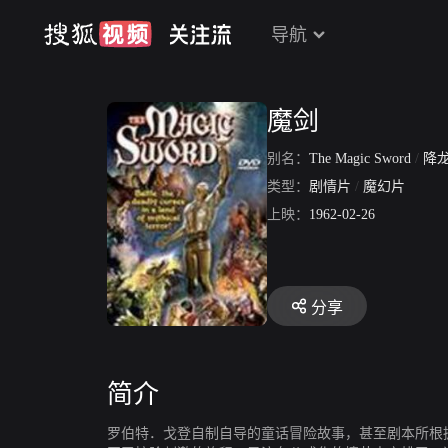
导航
魔剑
别名：
The Magic Sword
/
降
类型：
剧情片
/
魔幻片
上映：
1962-02-26
分享
简介
罗伯特．戈登自制自导的童话冒险故事，甚至剧本所根