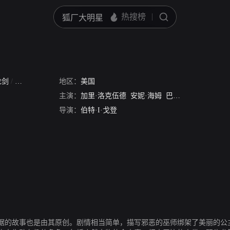
龙剑
/
魔剑传奇
/
王者神剑
地区：
/
美国
魔剑奇兵
主演：
加里·洛克伍德
安妮·海姆
巴斯尔·拉斯博
Este
导演：
伯特·I·戈登
据的故事也是由其原创。剧情相当简单，描写邪恶的巫师绑架了美丽的公