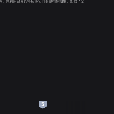
等，并利用逼真的特技将它们变得栩栩如生，加强了全
6
7