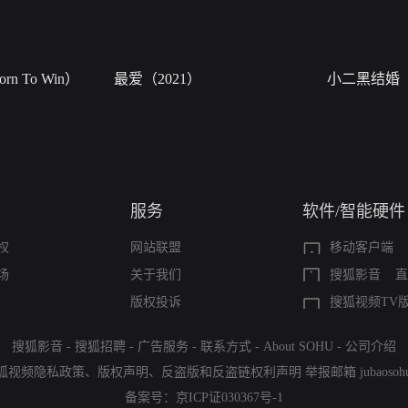
n To Win）
最爱（2021）
小二黑结婚
服务
软件/智能硬件
权
网站联盟
移动客户端
场
关于我们
搜狐影音
直
版权投诉
搜狐视频TV
搜狐影音
-
搜狐招聘
-
广告服务
-
联系方式
-
About SOHU
-
公司介绍
狐视频隐私政策
、
版权声明
、
反盗版和反盗链权利声明
举报邮箱
jubaoso
备案号：
京ICP证030367号-1