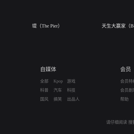
堤（The Pier）
天生大赢家（Bor
自媒体
会员
全部
Kpop
游戏
会员特
科普
汽车
科技
会员剧
国风
搞笑
出品人
帮助
请仔细阅读
搜