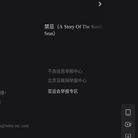
禁忌（A Story Of The South
火球（Ball 
Seas）
网络暴力有害信息举报
不良信息举报中心
12318 文化市场举报
北京互联网举报中心
算法推荐专项举报
亚运会举报专区
播+
涉历史虚无举报
版
网络谣言信息专项
涉政举报入口
涉未成年人举报
hu@sohu-inc.com
清朗自媒体乱象举报