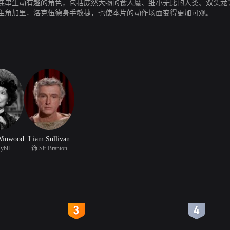
连串生动有趣的角色，包括庞然大物的食人魔、细小无比的人类、双头龙
主角加里．洛克伍德身手敏捷，也使本片的动作场面变得更加可观。
 Winwood
Liam Sullivan
ybil
饰 Sir Branton
4
5