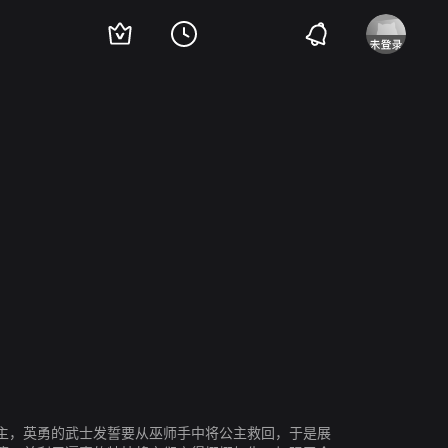
lle Winwood
Liam Sullivan
主，英勇的武士发誓要从巫师手中将公主救回，于是展