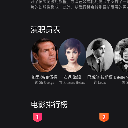
开了惊险刺激的旅程。导演在公式化的情节中安排了一
片的幻想性趣味。此外，从武行替身转到幕前发展的男
演职员表
加里·洛克伍德
安妮·海姆
巴斯尔·拉斯博
Estelle
饰 Sir George
饰 Princess Helene
饰 Lodac
饰 S
电影排行榜
2
3