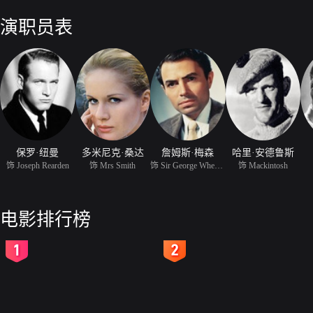
演职员表
保罗·纽曼
多米尼克·桑达
詹姆斯·梅森
哈里·安德鲁斯
饰 Joseph Rearden
饰 Mrs Smith
饰 Sir George Wheeler
饰 Mackintosh
电影排行榜
2
3