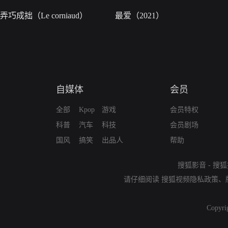
弄巧成拙（Le corniaud）
最爱（2021）
自媒体
会员
全部
Kpop
游戏
会员特权
科普
汽车
科技
会员剧场
国风
搞笑
出品人
帮助
搜狐影音
-
搜狐
请仔细阅读
搜狐视频隐私政策
、
Copyri