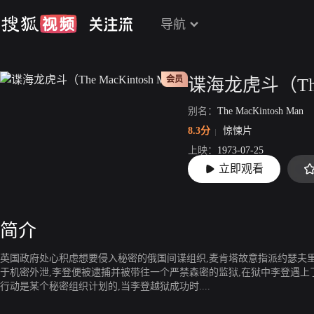
导航
会员
别名：
The MacKintosh Man
8.3分
惊悚片
上映：
1973-07-25
立即观看
片长：
99分27秒
简介
英国政府处心积虑想要侵入秘密的俄国间谍组织,麦肯塔故意指派约瑟夫
于机密外泄,李登便被逮捕并被带往一个严禁森密的监狱,在狱中李登遇上
行动是某个秘密组织计划的,当李登越狱成功时....