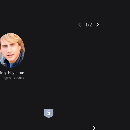
1/2
irby Heyborne
 Eugene Buddles
6
7