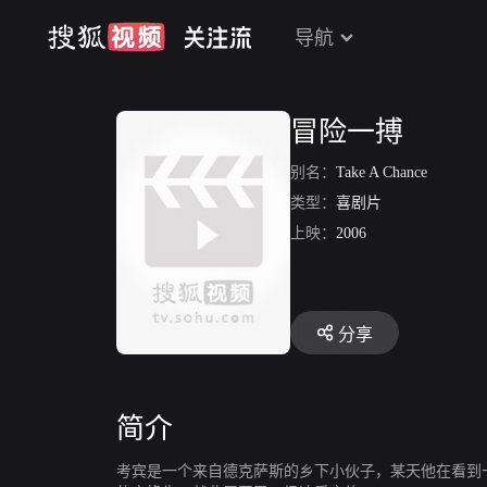
导航
冒险一搏
别名：
Take A Chance
类型：
喜剧片
上映：
2006
分享
简介
考宾是一个来自德克萨斯的乡下小伙子，某天他在看到