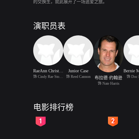
的交换生，就此展开了一场追爱之旅。
演职员表
RaeAnn Christensen
Junior Case
饰 Cindy Rae Stoddard
饰 Reed Cannon
饰 Doc 
布拉德·约翰逊
饰 Nate Harris
电影排行榜
2
3