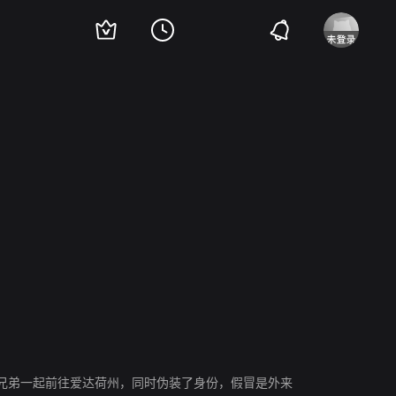
Bernie M. Diamond
Ivan R. Bird
Caitlin E.J. Meyer
Lara Everly
Frank Ger
兄弟一起前往爱达荷州，同时伪装了身份，假冒是外来