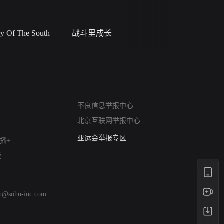
 Of The South
战斗里成长
私人女教
网络暴力有害信息举报
不良信息举报中心
12318 文化市场举报
北京互联网举报中心
算法推荐专项举报
亚运会举报专区
播+
涉历史虚无举报
版
网络谣言信息专项
涉政举报入口
涉未成年人举报
hu@sohu-inc.com
清朗自媒体乱象举报
涉民族宗教有害信息举报