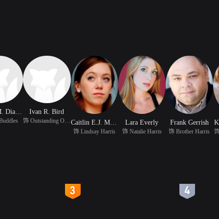
Bernie M. Diamond
Ivan R. Bird
Buddles
饰 Outstanding Officer
Caitlin E.J. Meyer
Lara Everly
Frank Gerrish
K
饰 Lindsay Harris
饰 Natalie Harris
饰 Brother Harris
饰
4
5