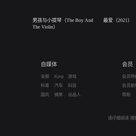
男孩与小提琴（The Boy And
最爱（2021）
The Violin）
自媒体
会员
全部
Kpop
游戏
会员特
科普
汽车
科技
会员剧
国风
搞笑
出品人
帮助
请仔细阅读
搜