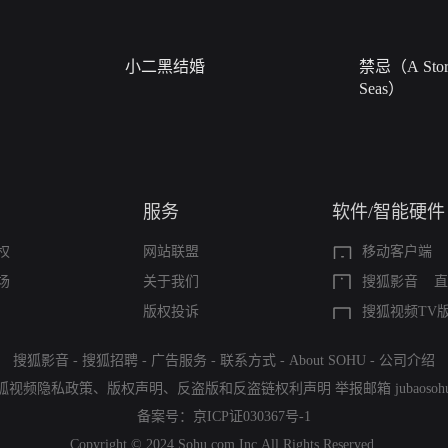
小二黑结婚
禁忌（A Story
Seas）
服务
软件/智能硬件
权
网站联盟
移动客户端
场
关于我们
搜狐影音
直
版权投诉
搜狐视频TV
搜狐影音
-
搜狐招聘
-
广告服务
-
联系方式
-
About SOHU
-
公司介绍
狐视频隐私政策
、
版权声明
、
反盗版和反盗链权利声明
举报邮箱
jubaoso
备案号：
京ICP证030367号-1
Copyright © 2024 Sohu.com Inc.All Rights Reserved.