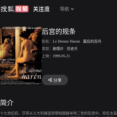
导航
后宫的规条
别名：
Le Dernier Harem
/
最后的苏丹
类型：
剧情片
/
历史片
上映：
1999-05-21
分享
简介
十九世纪初，莎菲从义大利被送到鄂柏图赫米特二世的后宫中，担任太监