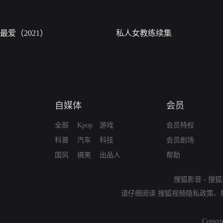
最爱（2021）
私人女教练续集
自媒体
会员
全部
Kpop
游戏
会员特权
科普
汽车
科技
会员剧场
国风
搞笑
出品人
帮助
搜狐影音
-
搜狐
请仔细阅读
搜狐视频隐私政策
、
Copyri