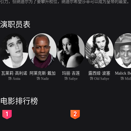
引力，但纳迪尔为了要攀升权位，纳迪尔希望莎菲可以成为皇帝的最爱。
演职员表
瓦莱莉·高利诺
阿莱克斯·戴加
玛丽·吉莲
露西娅·波塞
Malick B
饰 Anita
饰 Nadir
饰 Safiye
饰 Old Safiye
饰 Mid
电影排行榜
2
3