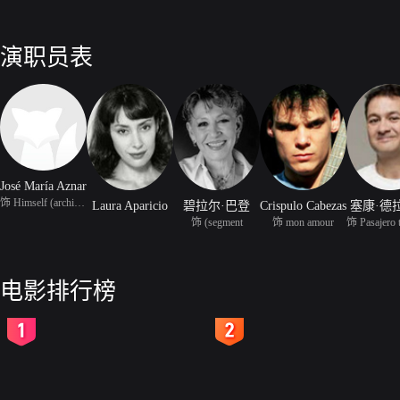
演职员表
José María Aznar
饰 Himself (archive foo
Laura Aparicio
碧拉尔·巴登
Crispulo Cabezas
塞康·德
饰 (segment
饰 mon amour
电影排行榜
2
3