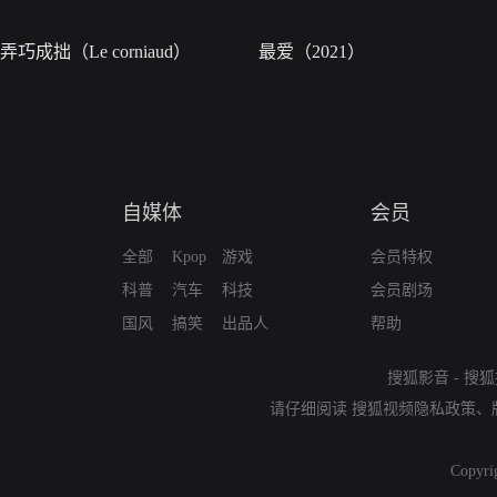
弄巧成拙（Le corniaud）
最爱（2021）
自媒体
会员
全部
Kpop
游戏
会员特权
科普
汽车
科技
会员剧场
国风
搞笑
出品人
帮助
搜狐影音
-
搜狐
请仔细阅读
搜狐视频隐私政策
、
Copyri