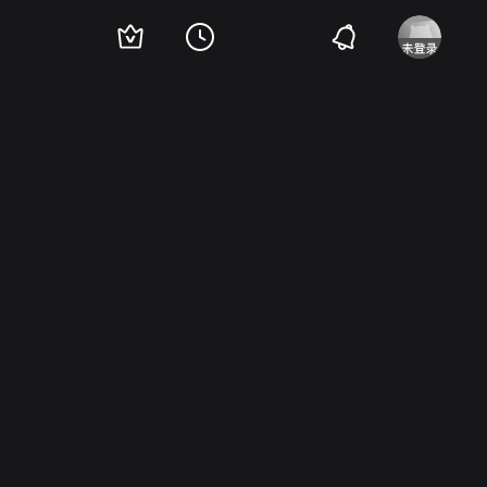
stina Galbó
Candida Losada
Gerardo Malla
Paloma Pages
Maximo Valverde