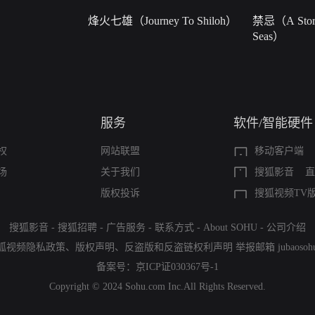
烽火七雄（Journey To Shiloh）
禁忌（A Story
Seas）
服务
软件/智能硬件
权
网站联盟
移动客户端
场
关于我们
搜狐影音
直
版权投诉
搜狐视频TV
搜狐影音
-
搜狐招聘
-
广告服务
-
联系方式
-
About SOHU
-
公司介绍
狐视频隐私政策
、
版权声明
、
反盗版和反盗链权利声明
举报邮箱
jubaoso
备案号：
京ICP证030367号-1
Copyright © 2024 Sohu.com Inc.All Rights Reserved.