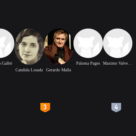
a Galbó
Paloma Pages
Maximo Valverde
Candida Losada
Gerardo Malla
4
5