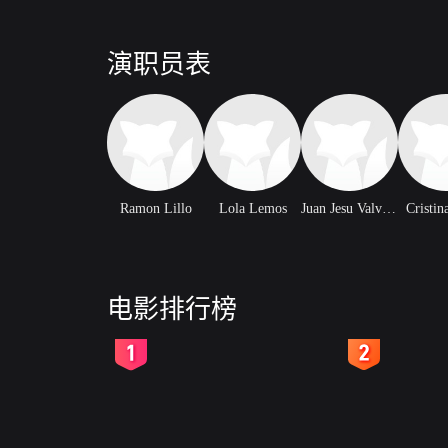
演职员表
Ramon Lillo
Lola Lemos
Juan Jesu Valverde
Cristin
电影排行榜
2
3