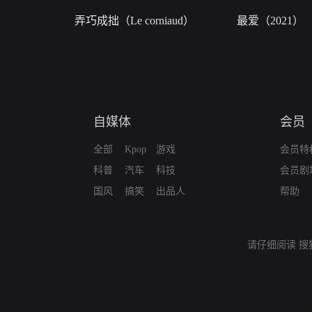
弄巧成拙（Le corniaud）
最爱（2021）
自媒体
会员
全部
Kpop
游戏
会员特
科普
汽车
科技
会员剧
国风
搞笑
出品人
帮助
请仔细阅读
搜