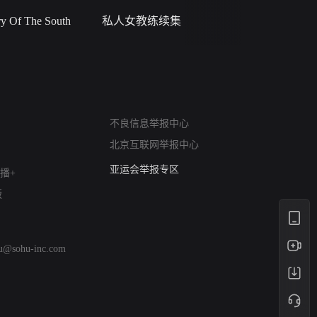
 Of The South
私人女教练续集
小二黑结
网络暴力有害信息举报
不良信息举报中心
12318 文化市场举报
北京互联网举报中心
算法推荐专项举报
亚运会举报专区
播+
涉历史虚无举报
版
网络谣言信息专项
涉政举报入口
涉未成年人举报
hu@sohu-inc.com
清朗自媒体乱象举报
涉民族宗教有害信息举报
清朗·生活服务类内容举报
清朗春节网络环境整治