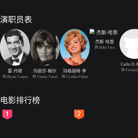
演职员表
杰斯·哈恩
饰 Baby Face
Carlo D 
饰 Fernand
雷·丹顿
玛丽莎·梅尔
玛格丽特·李
饰 Bryan Cooper
饰 Charity Farrel
饰 Cynthia Fulton
电影排行榜
2
3