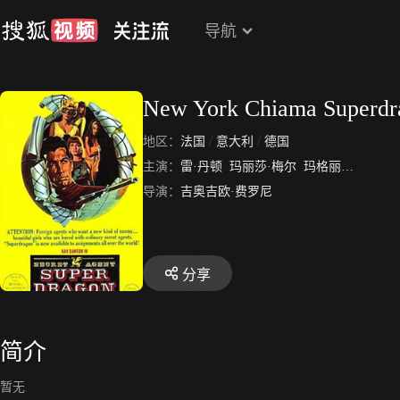
导航
New York Chiama Superdr
地区：
法国
/
意大利
/
德国
主演：
雷·丹顿
玛丽莎·梅尔
玛格丽特·李
杰斯
导演：
吉奥吉欧·费罗尼
分享
简介
暂无