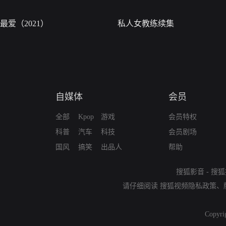
最爱（2021）
私人女教练续集
自媒体
会员
全部
Kpop
游戏
会员特权
科普
汽车
科技
会员剧场
国风
搞笑
出品人
帮助
搜狐影音
-
搜狐
请仔细阅读
搜狐视频隐私政策
、
Copyri