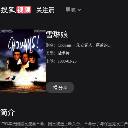
导航
雪琳娘
别名：
Chouans!
/
朱安党人
/
痛苦的抉择
类型：
战争片
上映：
1988-03-23
分享
简介
1793年法国爆发流血革命，国王被送上断头台，革命份子与保皇党发