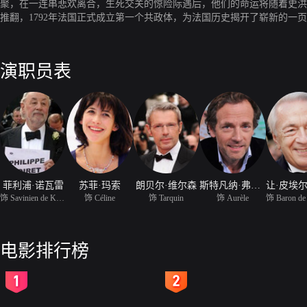
聚，在一连串悲欢离合，生死交关的惊险际遇后，他们的命运将随着史洪
推翻，1792年法国正式成立第一个共政体，为法国历史揭开了崭新的
演职员表
菲利浦·诺瓦雷
苏菲·玛索
朗贝尔·维尔森
斯特凡纳·弗雷斯
饰 Savinien de Kerfadec
饰 Céline
饰 Tarquin
饰 Aurèle
电影排行榜
2
3