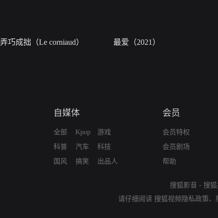
弄巧成拙（Le corniaud）
最爱（2021）
自媒体
会员
全部
Kpop
游戏
会员特权
科普
汽车
科技
会员剧场
国风
搞笑
出品人
帮助
搜狐影音
-
搜狐
请仔细阅读
搜狐视频隐私政策
、