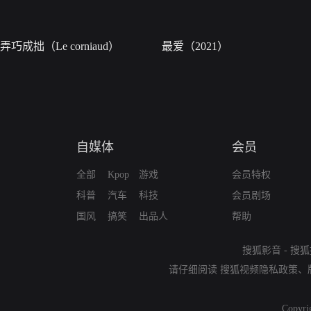
弄巧成拙（Le corniaud）
最爱（2021）
自媒体
会员
全部
Kpop
游戏
会员特权
科普
汽车
科技
会员剧场
国风
搞笑
出品人
帮助
搜狐影音
-
搜狐
请仔细阅读
搜狐视频隐私政策
、
Copyri