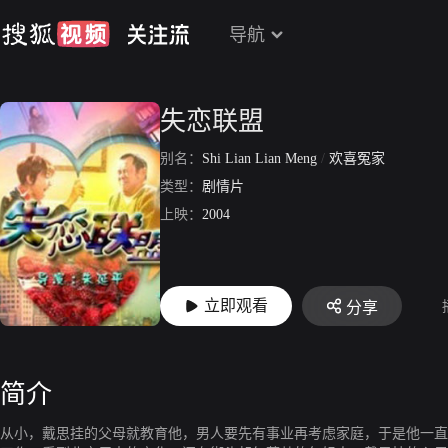
导航
失恋联盟
别名：
Shi Lian Lian Meng
/
欢喜冤家
类型：
剧情片
上映：
2004
立即观看
分享
简介
从小，戴思挂的父母就教育他，男人要先有事业再考虑家庭，于是他一直