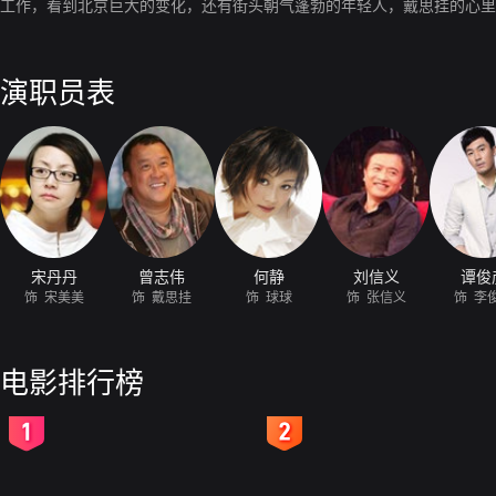
工作，看到北京巨大的变化，还有街头朝气蓬勃的年轻人，戴思挂的心里
演职员表
宋丹丹
曾志伟
何静
刘信义
谭俊
饰 宋美美
饰 戴思挂
饰 球球
饰 张信义
饰 李
电影排行榜
2
3