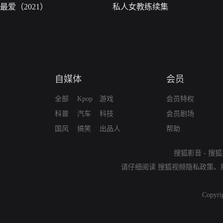
最爱（2021）
私人女教练续集
自媒体
会员
全部
Kpop
游戏
会员特权
科普
汽车
科技
会员剧场
国风
搞笑
出品人
帮助
搜狐影音
-
搜狐
请仔细阅读
搜狐视频隐私政策
、
Copyri