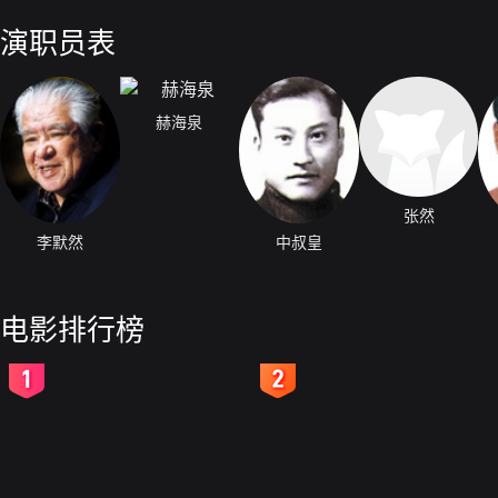
人调查赵通共的证据。在突围中，赵率369师打头阵，却胳膊受伤，在不
电，赵对蒋不再抱任何幻想，决心倒戈，密秘联系姜部长，决定阵前起义
演职员表
赫海泉
张然
李默然
中叔皇
电影排行榜
2
3