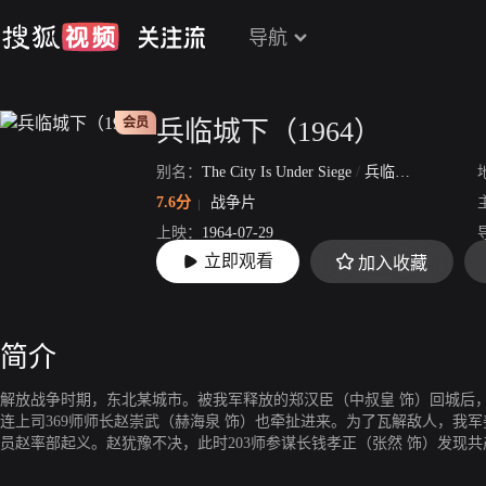
导航
会员
兵临城下（1964）
别名：
The City Is Under Siege
/
兵临城下大陆版
7.6分
战争片
上映：
1964-07-29
立即观看
加入收藏
片长：
101分24秒
简介
解放战争时期，东北某城市。被我军释放的郑汉臣（中叔皇 饰）回城后，
连上司369师师长赵崇武（赫海泉 饰）也牵扯进来。为了瓦解敌人，我
员赵率部起义。赵犹豫不决，此时203师参谋长钱孝正（张然 饰）发现
计送回。不久南京胡高参（王秋颖 饰）来视察防务，他也发现赵思想苗