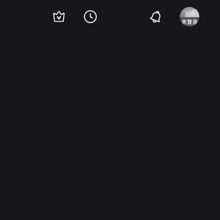
a
Olia Lazaridou
米纳斯·哈茨萨瓦斯
Anestis Vlahos