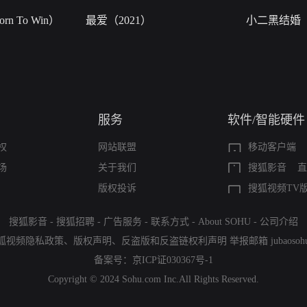
n To Win）
最爱（2021）
小二黑结婚
服务
软件/智能硬件
权
网站联盟
移动客户端
场
关于我们
搜狐影音
直
版权投诉
搜狐视频TV
搜狐影音
-
搜狐招聘
-
广告服务
-
联系方式
-
About SOHU
-
公司介绍
狐视频隐私政策
、
版权声明
、
反盗版和反盗链权利声明
举报邮箱
jubaoso
备案号：
京ICP证030367号-1
Copyright © 2024 Sohu.com Inc.All Rights Reserved.