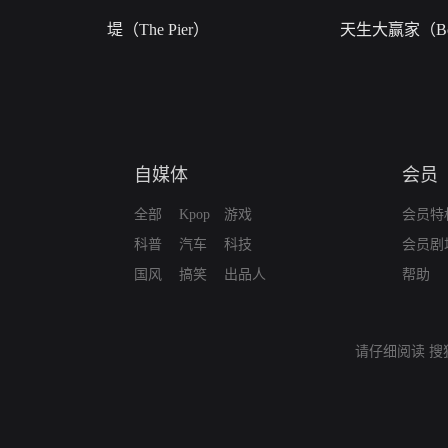
堤（The Pier）
天生大赢家（Bor
自媒体
会员
全部
Kpop
游戏
会员特
科普
汽车
科技
会员剧
国风
搞笑
出品人
帮助
请仔细阅读
搜