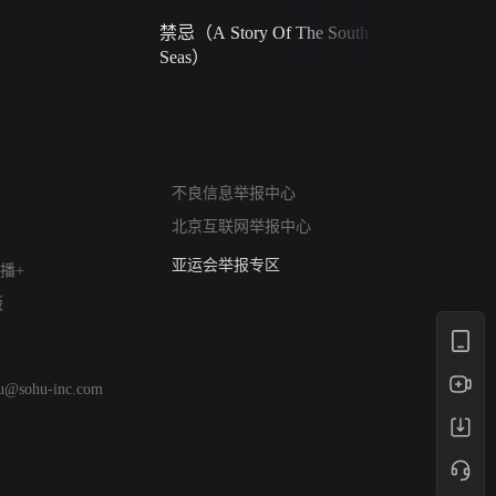
禁忌（A Story Of The South
火球（Ball 
Seas）
网络暴力有害信息举报
不良信息举报中心
12318 文化市场举报
北京互联网举报中心
算法推荐专项举报
亚运会举报专区
播+
涉历史虚无举报
版
网络谣言信息专项
涉政举报入口
涉未成年人举报
hu@sohu-inc.com
清朗自媒体乱象举报
涉民族宗教有害信息举报
清朗·生活服务类内容举报
清朗春节网络环境整治