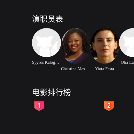
演职员表
Spyros Kalogyrou
Olia La
Christina Alexanian
Yiota Festa
电影排行榜
2
3