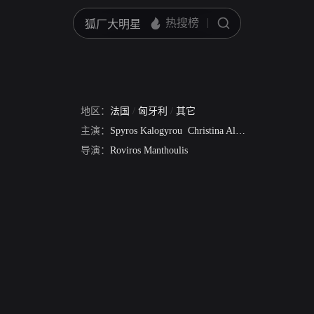
地区：
法国
/
匈牙利
/
其它
主演：
Spyros Kalogyrou
Christina Alexanian
Yiota Fest
导演：
Roviros Manthoulis