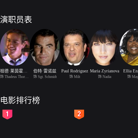
演职员表
祖德·莱茵霍尔德
伯特·雷诺兹
Paul Rodriguez
Maria Zyrianova
Ellia En
饰 Thadeus Thorogroin I
饰 Sgt. Schmidt
饰 Milt
饰 Nadia
饰 May
电影排行榜
2
3