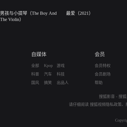
男孩与小提琴（The Boy And
最爱（2021）
The Violin）
自媒体
会员
全部
Kpop
游戏
会员特权
科普
汽车
科技
会员剧场
国风
搞笑
出品人
帮助
搜狐影音
-
搜狐
请仔细阅读
搜狐视频隐私政策
、
Copyri