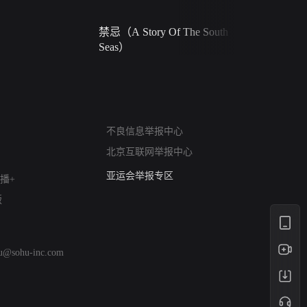
禁忌（A Story Of The South
火球（Ball 
Seas）
网络暴力有害信息举报
不良信息举报中心
12318 文化市场举报
北京互联网举报中心
算法推荐专项举报
亚运会举报专区
播+
涉历史虚无举报
版
网络谣言信息专项
涉政举报入口
涉未成年人举报
hu@sohu-inc.com
清朗自媒体乱象举报
涉民族宗教有害信息举报
清朗·生活服务类内容举报