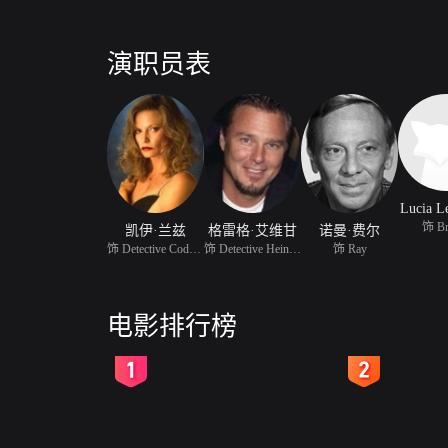
演职员表
Lucia L
饰 Br
凯伊·兰兹
格雷格·艾维甘
诺曼·费尔
饰 Detective Cody Sheen
饰 Detective Heineman
饰 Ray
电影排行榜
2
3