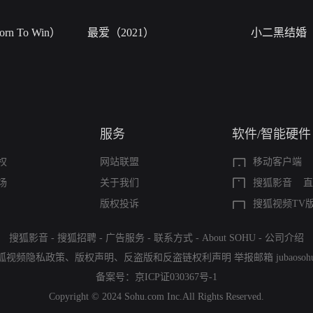
n To Win）
最爱（2021）
小二黑结婚
服务
软件/智能硬件
权
网站联盟
移动客户端
场
关于我们
搜狐影音
直
版权投诉
搜狐视频TV
搜狐影音
-
搜狐招聘
-
广告服务
-
联系方式
-
About SOHU
-
公司介绍
狐视频隐私政策
、
版权声明
、
反盗版和反盗链权利声明
举报邮箱
jubaoso
备案号：
京ICP证030367号-1
Copyright © 2024 Sohu.com Inc.All Rights Reserved.