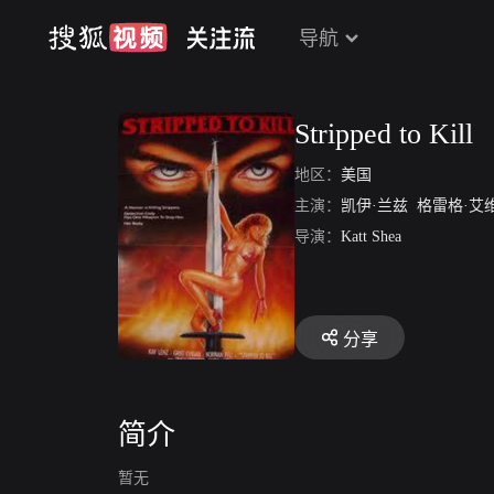
导航
Stripped to Kill
地区：
美国
主演：
凯伊·兰兹
格雷格·艾
导演：
Katt Shea
分享
简介
暂无