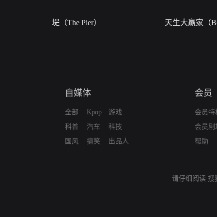
堤（The Pier）
天生大赢家（Bor
自媒体
会员
全部
Kpop
游戏
会员特
科普
汽车
科技
会员剧
国风
搞笑
出品人
帮助
请仔细阅读
搜