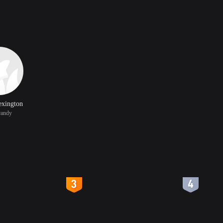
exington
andy
4
5