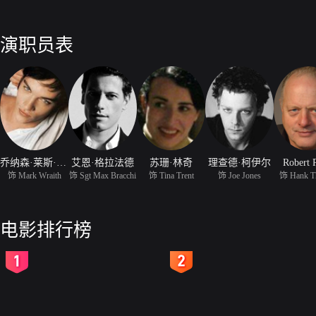
演职员表
乔纳森·莱斯·梅耶斯
艾恩·格拉法德
苏珊·林奇
理查德·柯伊尔
Robert 
饰 Mark Wraith
饰 Sgt Max Bracchi
饰 Tina Trent
饰 Joe Jones
饰 Hank T
电影排行榜
2
3