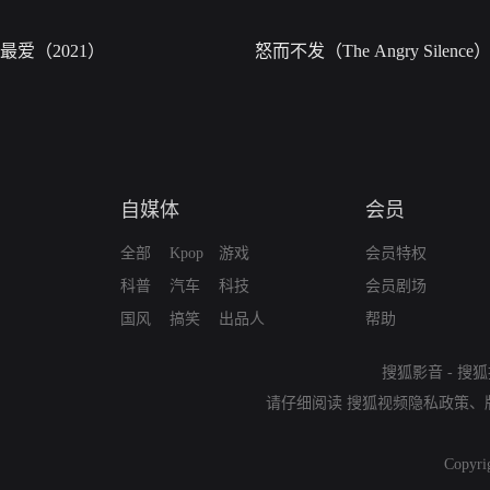
最爱（2021）
怒而不发（The Angry Silence
自媒体
会员
全部
Kpop
游戏
会员特权
科普
汽车
科技
会员剧场
国风
搞笑
出品人
帮助
搜狐影音
-
搜狐
请仔细阅读
搜狐视频隐私政策
、
Copyri