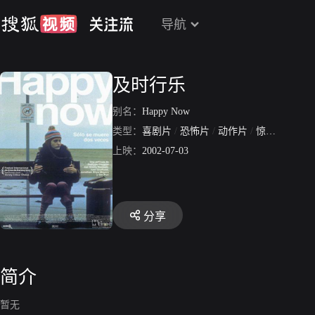
导航
及时行乐
别名：
Happy Now
类型：
喜剧片
/
恐怖片
/
动作片
/
惊悚片
上映：
2002-07-03
分享
简介
暂无