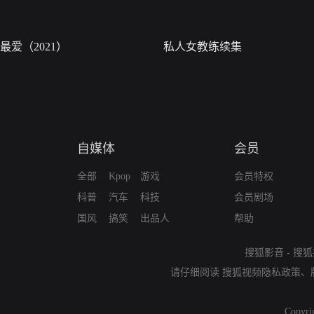
最爱（2021）
私人女教练续集
自媒体
会员
全部
Kpop
游戏
会员特权
科普
汽车
科技
会员剧场
国风
搞笑
出品人
帮助
搜狐影音
-
搜狐
请仔细阅读
搜狐视频隐私政策
、
Copyri