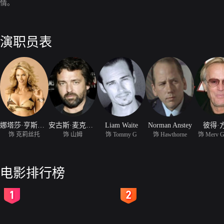
情。
演职员表
娜塔莎·亨斯屈奇
安古斯·麦克菲登
Liam Waite
Norman Anstey
彼得·
饰 克莉丝托
饰 山姆
饰 Tommy G
饰 Hawthorne
饰 Merv G
电影排行榜
2
3