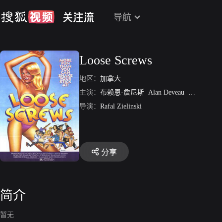
导航
Loose Screws
地区：
加拿大
主演：
布赖恩·詹尼斯
Alan Deveau
Lance Van 
导演：
Rafal Zielinski
分享
简介
暂无