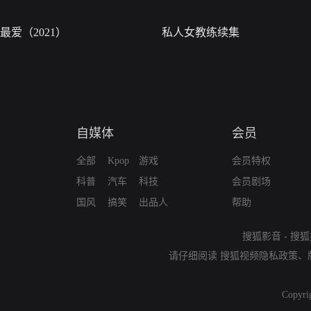
最爱（2021）
私人女教练续集
自媒体
会员
全部
Kpop
游戏
会员特权
科普
汽车
科技
会员剧场
国风
搞笑
出品人
帮助
搜狐影音
-
搜狐
请仔细阅读
搜狐视频隐私政策
、
Copyri