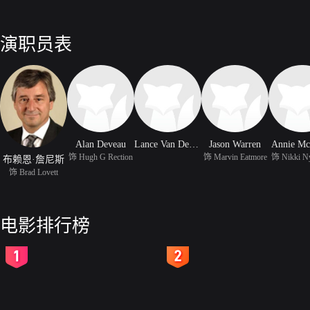
演职员表
Alan Deveau
Lance Van Der Kolk
Jason Warren
Annie Mc
饰 Hugh G Rection
饰 Marvin Eatmore
饰 Nikki N
布赖恩·詹尼斯
饰 Brad Lovett
电影排行榜
2
3