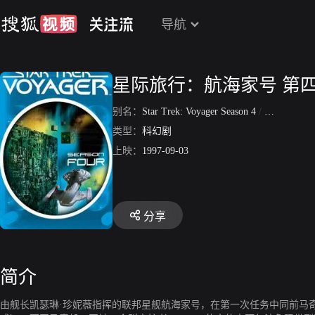
导航
星际旅行：航海家号 第
别名：
Star Trek: Voyager Season 4
/
星舰迷航：
类型：
科幻剧
上映：
1997-09-03
分享
简介
由舰长凯瑟琳·珍妮薇指挥的联邦星舰航海家号，在第一次任务中同前马