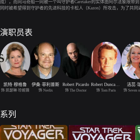
成），而同马奇船一同被一个叫守护者Caretaker的实体由阿尔法象
同时被希望得到守护者的先进科技的卡松人（Kazon）所攻击，为了
域的势力平衡和一个叫欧康帕的种族的安全，于是马奇舰长查克泰牺牲自
号上的人们却面临着即使使用最高曲速也需要75年才能返乡的境地，于
演职员表
凯特·穆格鲁
伊桑·菲利普斯
Robert Picardo
Robert Duncan McNeill
洁蕊·
饰 凯瑟琳·珍妮薇
饰 Neelix
饰 The Doctor
饰 Tom Paris
饰 Seven o
系列