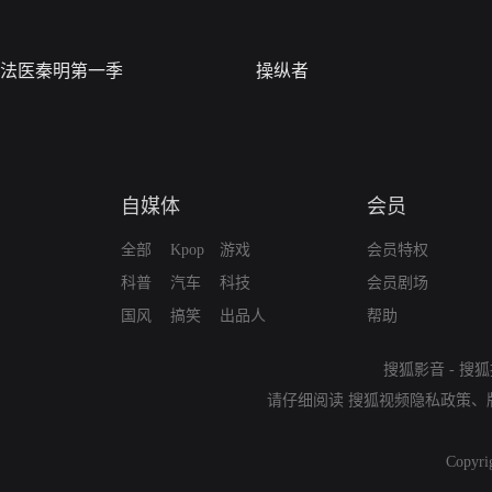
法医秦明第一季
操纵者
自媒体
会员
全部
Kpop
游戏
会员特权
科普
汽车
科技
会员剧场
国风
搞笑
出品人
帮助
搜狐影音
-
搜狐
请仔细阅读
搜狐视频隐私政策
、
Copyri