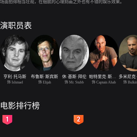
场面拍得相当壮观，在细腻的心理刻画之外也有不错的娱乐效果。
演职员表
亨利·托马斯
布鲁斯·斯宾斯
休·基斯·拜伦
帕特里克·斯图尔特
饰 Ishmael
饰 Elijah
饰 Mr. Stubb
饰 Captain Ahab
饰 Bulki
电影排行榜
2
3