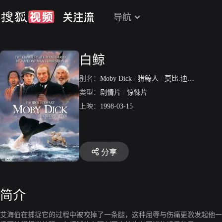
导航
白鲸
别名：
Moby Dick
/
猎鲸人
/
莫比.迪克
/
大白鲸
类型：
剧情片
/
惊悚片
上映：
1998-03-15
分享
简介
艾海伯在捕捉它的过程中被咬掉了一条腿，这种屈辱与伤痛更激发起他一