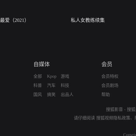
最爱（2021）
私人女教练续集
自媒体
会员
全部
Kpop
游戏
会员特权
科普
汽车
科技
会员剧场
国风
搞笑
出品人
帮助
搜狐影音
-
搜狐
请仔细阅读
搜狐视频隐私政策
、
Copyri