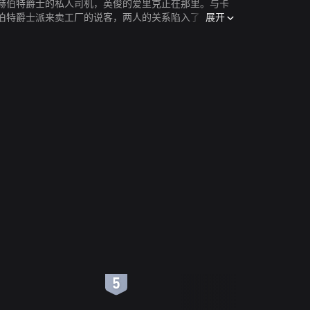
赫伯特爵士的私人司机，英俊的爱里克正在那里。与卡
展开
伯特爵士派来卖工厂的说客，两人的关系陷入了僵局。
厂，而且保留了所有原来的员工，与爱里克过上了比巧
6
7