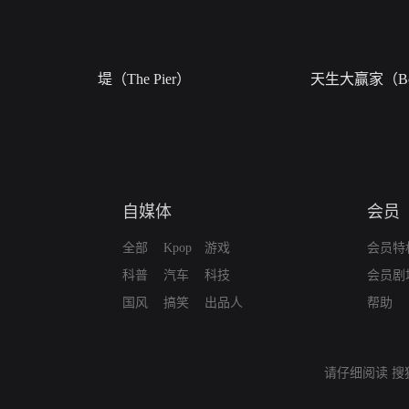
堤（The Pier）
天生大赢家（Bor
自媒体
会员
全部
Kpop
游戏
会员特
科普
汽车
科技
会员剧
国风
搞笑
出品人
帮助
请仔细阅读
搜