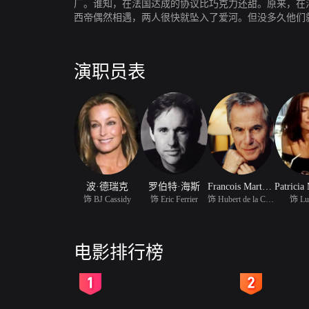
厂。谁知，在法国达成的协议比巧克力还甜。原来，在
西帝偶然相遇，两人很快就坠入了爱河。但没多久他们
但爱情是没有界限的，虽然两人的地位，财产都很悬殊
克力还甜的幸福生活。
演职员表
波·德瑞克
罗伯特·海斯
Francois Marthouret
饰 BJ Cassidy
饰 Eric Ferrier
饰 Hubert de la Canelle
饰 Luc
电影排行榜
2
3