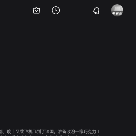
tricia Millardet
Amidou
霍华德·海瑟曼
文森特·卡塞尔
部。晚上又乘飞机飞到了法国，准备收购一家巧克力工