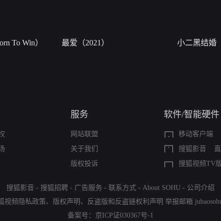
n To Win）
最爱（2021）
小二黑结婚
服务
软件/智能硬件
权
网站联盟
移动客户端
场
关于我们
搜狐影音
直
版权投诉
搜狐视频TV
搜狐影音
-
搜狐招聘
-
广告服务
-
联系方式
-
About SOHU
-
公司介绍
狐视频隐私政策
、
版权声明
、
反盗版和反盗链权利声明
举报邮箱
jubaoso
备案号：
京ICP证030367号-1