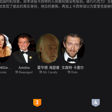
法国的机场里，原本该接卡西帝的人阴差阳错没有接到。碰巧巧克力厂主
就发现了彼此的真实身份，地位的悬殊，再加上卡西帝误以为爱里克是赫
，但他们冲破了种种阻力，终于走到了一起。卡西帝不但买下了巧克力工
Patricia Millardet
Amidou
霍华德·海瑟曼
文森特·卡塞尔
retia
饰 Beauregard
饰 Mr. Cassidy
饰 Dede
4
5