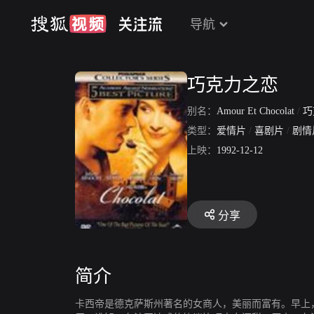
导航
巧克力之恋
别名：
Amour Et Chocolat
/
巧克
类型：
爱情片
/
喜剧片
/
剧情
上映：
1992-12-12
分享
简介
卡西帝是德克萨斯州著名的女商人，美丽而富有。早上