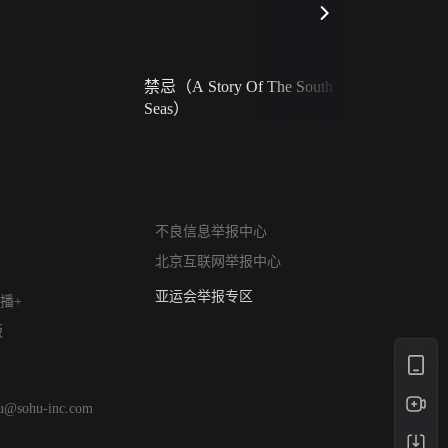
禁忌（A Story Of The South
火球（Ball 
Seas）
网络暴力有害信息举报
不良信息举报中心
12318 文化市场举报
北京互联网举报中心
算法推荐专项举报
亚运会举报专区
播+
涉历史虚无举报
版
网络谣言信息专项
涉政举报入口
涉未成年人举报
hu@sohu-inc.com
清朗自媒体乱象举报