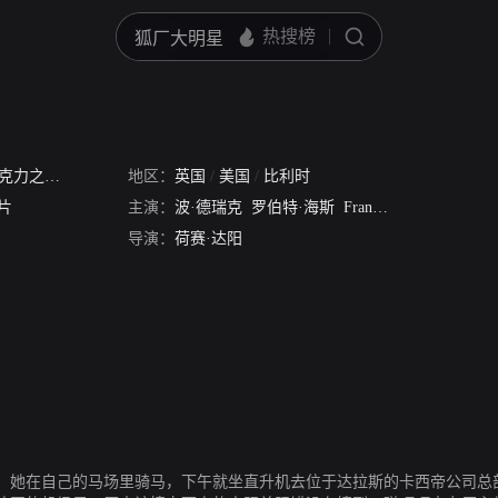
力之恋热巧克力
地区：
英国
/
美国
/
比利时
片
主演：
波·德瑞克
罗伯特·海斯
Francois Marthouret
Pa
导演：
荷赛·达阳
，她在自己的马场里骑马，下午就坐直升机去位于达拉斯的卡西帝公司总