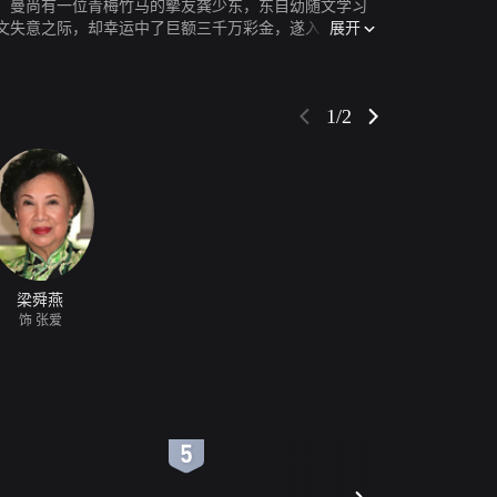
、曼尚有一位青梅竹马的摰友龚少东，东自幼随文学习
展开
。文失意之际，却幸运中了巨额三千万彩金，遂入股于同
擅经营，生意失败。感情事业皆失意下，文结识了妙女
增长令人变质，连文的幼妹笑娟亦质疑文的作风。正当文与
上发现原来才并非其生父。
1/2
梁舜燕
饰 张爱
6
7