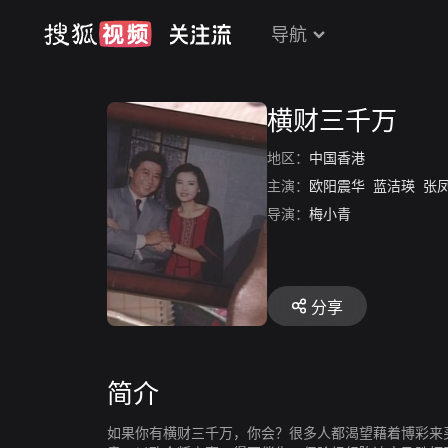
导航
横财三千万
地区：
中国香港
主演：
欧阳震华
蓝洁瑛
张
导演：
梅小青
分享
简介
如果你有横财三千万，你会？很多人都渴望藉着博彩来