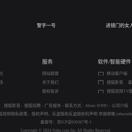
警字一号
进错门的女
服务
软件/智能硬件
权
网站联盟
移动客户端
场
关于我们
搜狐影音
直
版权投诉
搜狐视频TV
搜狐影音
-
搜狐招聘
-
广告服务
-
联系方式
-
About SOHU
-
公司介绍
狐视频隐私政策
、
版权声明
、
反盗版和反盗链权利声明
举报邮箱
jubaoso
备案号：
京ICP证030367号-1
Copyright © 2024 Sohu.com Inc.All Rights Reserved.