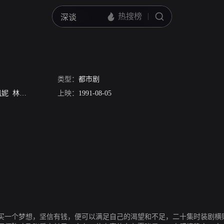
类型：
都市剧
凤妮
林尚武
夏雨
魏绮清
上映：
1991-08-05
陈佩珊
关海山
梁舜燕
骆应钧
麦皓为
买一个梦想，坚信有钱，便可以满足自己的渴望和不足，二十集时装剧横