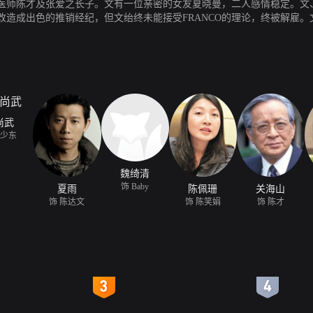
医师陈才及张爱之长子。文有一位亲密的女友夏晓曼，二人感情稳定。文
新改造成出色的推销经纪，但文绐终未能接受FRANCO的理论，终被解雇
无意间发现东一直暗恋曼，并在重重的误会下导至双方感情破裂。文因不
助下，文脱离渔港，合作经营投资及地产生意，未几即变成亿万巨富。财富的
RANCO骗去所有资产，文剎那间从亿万巨富打回原形，兼且负债累累，更加
尚武
龚少东
魏绮清
饰 Baby
夏雨
陈佩珊
关海山
饰 陈达文
饰 陈笑娟
饰 陈才
4
5