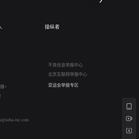
人
操纵者
风月变
网络暴力有害信息举报
不良信息举报中心
12318 文化市场举报
北京互联网举报中心
算法推荐专项举报
亚运会举报专区
播+
涉历史虚无举报
版
网络谣言信息专项
涉政举报入口
涉未成年人举报
hu@sohu-inc.com
清朗自媒体乱象举报
涉民族宗教有害信息举报