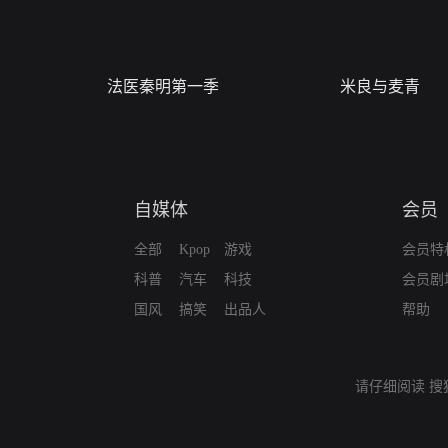
法医秦明第一季
米良与麦青
自媒体
会员
全部
Kpop
游戏
会员特
科普
汽车
科技
会员剧
国风
搞笑
出品人
帮助
请仔细阅读
搜