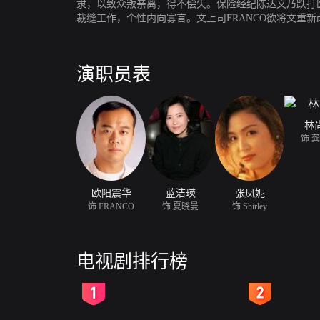
隶，以致众叛亲离，得不偿失。保险经纪陈达文乃跌打
裁缝工作，个性内向寡言。文上司FRANCO欲将文重
学翟纪成之渔港。文渐因专注事业而忽视了曼。其后在
郎Shirley，二人更共赋同居。在FRANCO的协
曼重修旧好之际，却惊闻Shirley有孕。同时发现F
演职员表
林
饰 
欧阳震华
蓝洁瑛
张凤妮
饰 FRANCO
饰 夏晓曼
饰 Shirley
电视剧排行榜
2
3