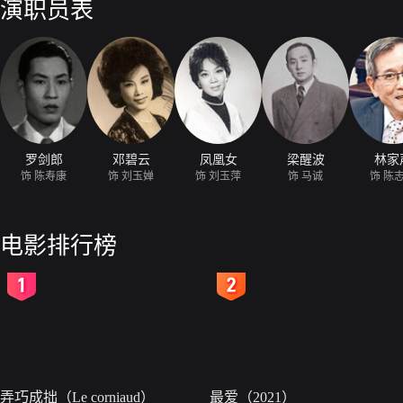
演职员表
罗剑郎
邓碧云
凤凰女
梁醒波
林家
饰 陈寿康
饰 刘玉婵
饰 刘玉萍
饰 马诚
饰 陈
电影排行榜
2
3
弄巧成拙（Le corniaud）
最爱（2021）