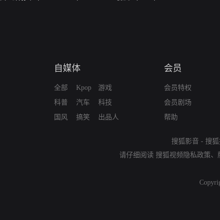
自媒体
会员
全部
Kpop
游戏
会员特权
科普
汽车
科技
会员剧场
国风
搞笑
出品人
帮助
搜狐影音
-
搜狐
请仔细阅读
搜狐视频隐私政策
、
Copyri