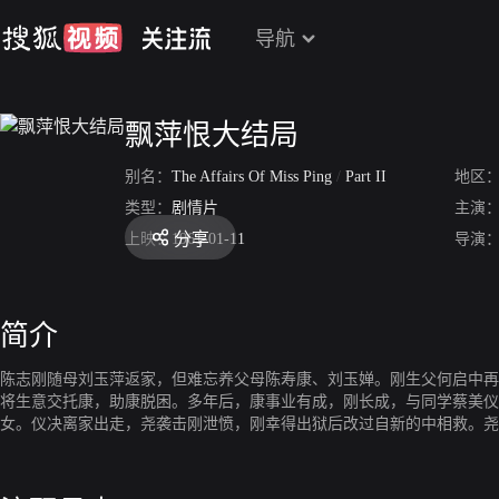
导航
飘萍恨大结局
别名：
The Affairs Of Miss Ping
/
Part II
地区
类型：
剧情片
主演
分享
上映：
1961-01-11
导演
简介
陈志刚随母刘玉萍返家，但难忘养父母陈寿康、刘玉婵。刚生父何启中再
将生意交托康，助康脱困。多年后，康事业有成，刚长成，与同学蔡美仪
女。仪决离家出走，尧袭击刚泄愤，刚幸得出狱后改过自新的中相救。尧
刚、仪成婚。