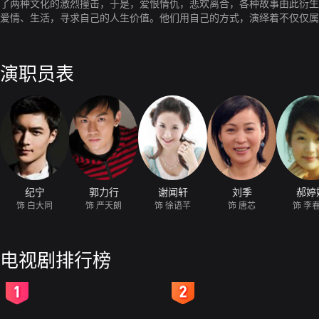
了两种文化的激烈撞击，于是，爱恨情仇，悲欢离合，各种故事由此衍生
爱情、生活，寻求自己的人生价值。他们用自己的方式，演绎着不仅仅属
择，在当下重新创造一个崭新辉煌的人生。
演职员表
纪宁
郭力行
谢闻轩
刘季
郝婷
饰 白大同
饰 严天朗
饰 徐语芊
饰 唐芯
饰 李
电视剧排行榜
2
3