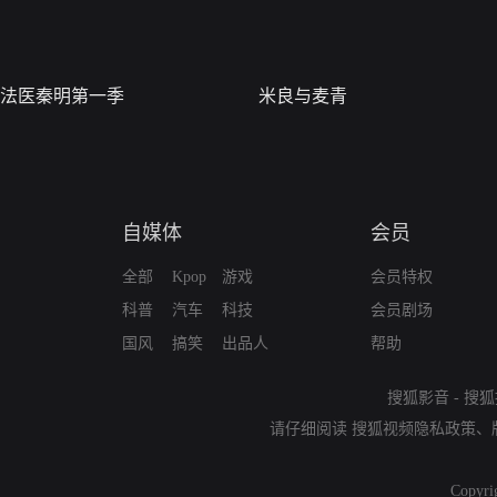
法医秦明第一季
米良与麦青
自媒体
会员
全部
Kpop
游戏
会员特权
科普
汽车
科技
会员剧场
国风
搞笑
出品人
帮助
搜狐影音
-
搜狐
请仔细阅读
搜狐视频隐私政策
、
Copyri