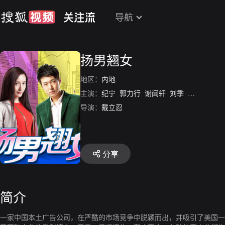
导航
扬男翘女
地区：
内地
主演：
纪宁
郭力行
谢闻轩
刘季
郝婷婷
导演：
戴立忍
分享
简介
一家中国本土广告公司，在严酷的市场竞争中脱颖而出，并吸引了美国一