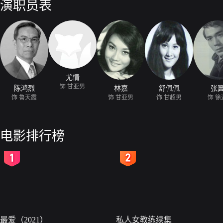
演职员表
尤情
饰 甘亚男
陈鸿烈
林嘉
舒佩佩
张
饰 鲁天霞
饰 甘亚男
饰 甘超男
饰 徐
电影排行榜
2
3
最爱（2021）
私人女教练续集