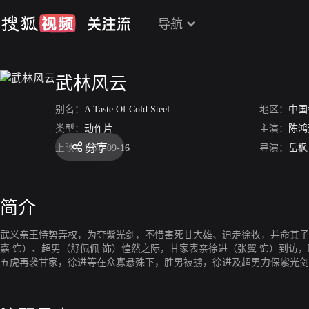
导航
武林风云
别名：
A Taste Of Cold Steel
地区：
中国
类型：
动作片
主演：
陈鸿
分享
上映：
1970-09-16
导演：
岳枫
简介
武义亲王恃势弄权，为夺紫光剑，不惜害死甘大雄、迫走徐牧，并命其子
嘉 饰）、超男（舒佩佩 饰）惶然之际，甘家表亲徐进（张翼 饰）到
五虎再袭甘家，徐进等在众寡悬殊下，胜男被掳，徐进及超男力保紫光剑