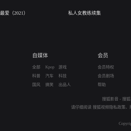
最爱（2021）
私人女教练续集
自媒体
会员
全部
Kpop
游戏
会员特权
科普
汽车
科技
会员剧场
国风
搞笑
出品人
帮助
搜狐影音
-
搜狐
请仔细阅读
搜狐视频隐私政策
、
Copyri