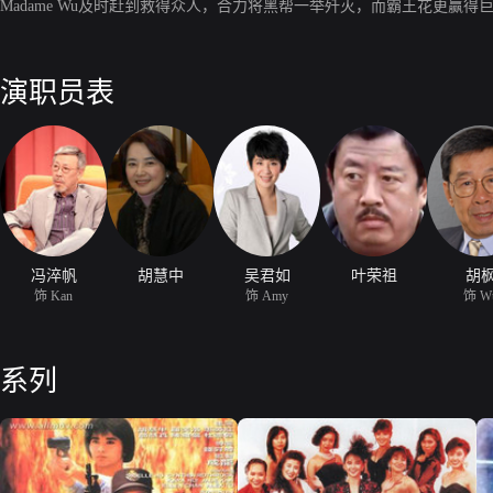
Madame Wu及时赶到救得众人，合力将黑帮一举歼灭，而霸王花更赢
演职员表
冯淬帆
胡慧中
吴君如
叶荣祖
胡
饰 Kan
饰 Amy
饰 W
系列