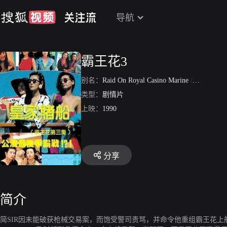
导航
霸王花3
别名：
Raid On Royal Casino Marine
/
霸王花之
类型：
剧情片
上映：
1990
分享
简介
简SIR因未能破获枪械交易案，而饱受警司责骂，并命令他重组霸王花上