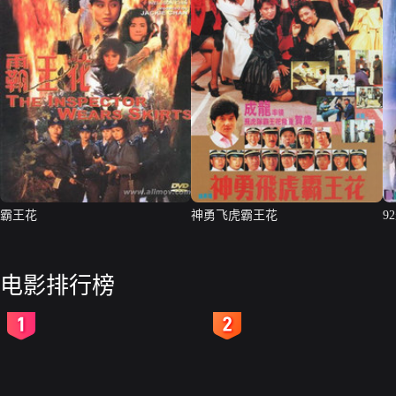
霸王花
神勇飞虎霸王花
9
电影排行榜
2
3