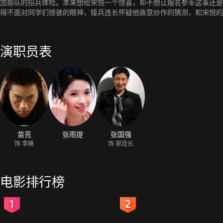
加部队的招兵体检。本来想给宋悦一个惊喜，却不想让报名参军这事还是
得不面对同学们惊骇的眼神，接兵连长怀疑他故意炒作的猜测，和宋悦的
她的高中同学——接兵连长达成协议，希望新兵连能把李峰给“训”回到她
练品质、建功成才的信念和决心。
演职员表
苗亮
张雨提
张国强
饰 李峰
饰 郭连长
电影排行榜
2
3