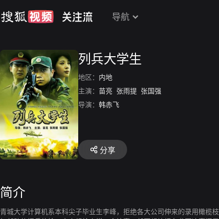
导航
列兵大学生
地区：
内地
主演：
苗亮
张雨提
张国强
导演：
韩赤飞
分享
简介
青城大学计算机系本科尖子毕业生李峰，拒绝各大公司伸来的录用橄榄枝