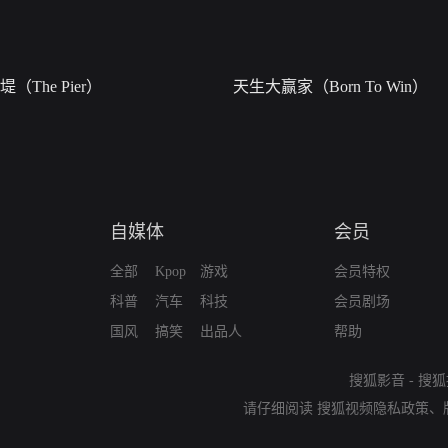
堤（The Pier）
天生大赢家（Born To Win）
自媒体
会员
全部
Kpop
游戏
会员特权
科普
汽车
科技
会员剧场
国风
搞笑
出品人
帮助
搜狐影音
-
搜狐
请仔细阅读
搜狐视频隐私政策
、