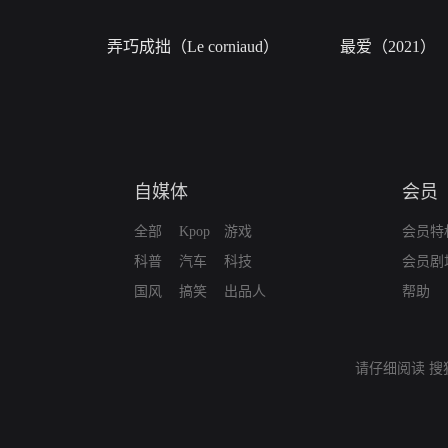
弄巧成拙（Le corniaud）
最爱（2021）
自媒体
会员
全部
Kpop
游戏
会员特
科普
汽车
科技
会员剧
国风
搞笑
出品人
帮助
请仔细阅读
搜