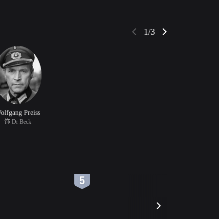
1/3
olfgang Preiss
饰 Dr Beck
6
7