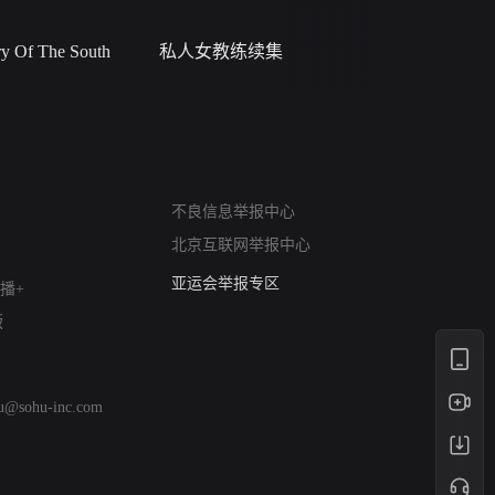
 Of The South
私人女教练续集
小二黑结
网络暴力有害信息举报
不良信息举报中心
12318 文化市场举报
北京互联网举报中心
算法推荐专项举报
亚运会举报专区
播+
涉历史虚无举报
版
网络谣言信息专项
涉政举报入口
涉未成年人举报
hu@sohu-inc.com
清朗自媒体乱象举报
涉民族宗教有害信息举报
清朗·生活服务类内容举报