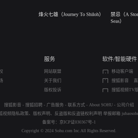
烽火七雄（Journey To Shiloh）
禁忌（A Story
Seas）
服务
软件/智能硬件
权
网站联盟
移动客户端
场
关于我们
搜狐影音
直
版权投诉
搜狐视频TV
搜狐影音
-
搜狐招聘
-
广告服务
-
联系方式
-
About SOHU
-
公司介绍
狐视频隐私政策
、
版权声明
、
反盗版和反盗链权利声明
举报邮箱
jubaoso
备案号：
京ICP证030367号-1
Copyright © 2024 Sohu.com Inc.All Rights Reserved.