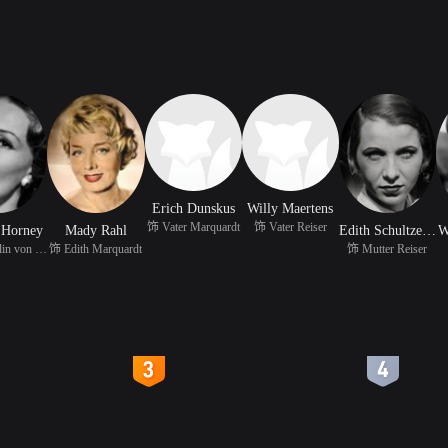
Erich Dunskus
Willy Maertens
饰 Vater Marquardt
饰 Vater Reiser
e Horney
Mady Rahl
Edith Schultze Westrum
W
饰 Generalin von Reuss
饰 Edith Marquardt
饰 Mutter Reiser
4
5