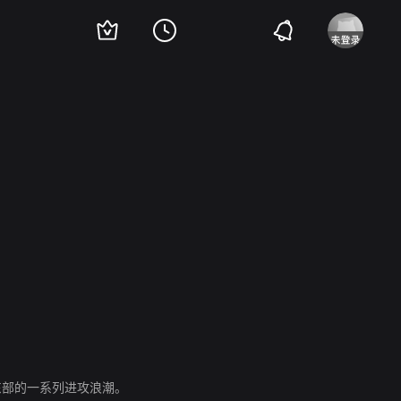
tte Horney
Mady Rahl
Erich Dunskus
Willy Maertens
Edith Schultze Westr
东部的一系列进攻浪潮。