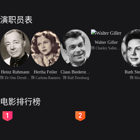
演职员表
Walter Giller
饰 Charley Sallmann
Heinz Ruhmann
Hertha Feiler
Claus Biederstaedt
Ruth St
饰 Dr Otto Dernburg
饰 Carlotta Ramirez
饰 Ralf Dernburg
饰 Mo
电影排行榜
2
3