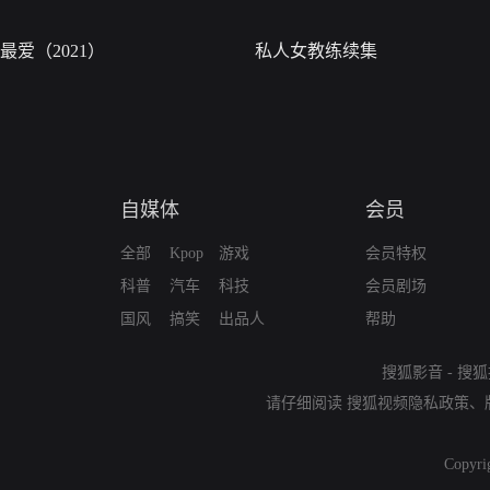
最爱（2021）
私人女教练续集
自媒体
会员
全部
Kpop
游戏
会员特权
科普
汽车
科技
会员剧场
国风
搞笑
出品人
帮助
搜狐影音
-
搜狐
请仔细阅读
搜狐视频隐私政策
、
Copyri