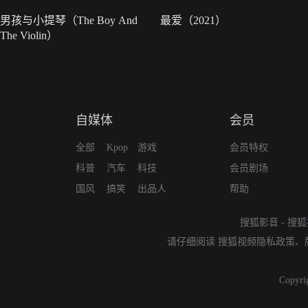
男孩与小提琴（The Boy And
最爱（2021）
The Violin）
自媒体
会员
全部
Kpop
游戏
会员特权
科普
汽车
科技
会员剧场
国风
搞笑
出品人
帮助
搜狐影音
-
搜狐
请仔细阅读
搜狐视频隐私政策
、
Copyri