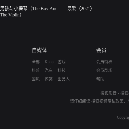
男孩与小提琴（The Boy And
最爱（2021）
The Violin）
自媒体
会员
全部
Kpop
游戏
会员特权
科普
汽车
科技
会员剧场
国风
搞笑
出品人
帮助
搜狐影音
-
搜狐
请仔细阅读
搜狐视频隐私政策
、
Copyri