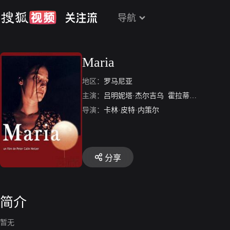
导航
Maria
地区：
罗马尼亚
主演：
吕明妮塔·杰尔吉乌
霍拉蒂乌·马拉埃雷
导演：
卡林·皮特·内策尔
分享
简介
暂无