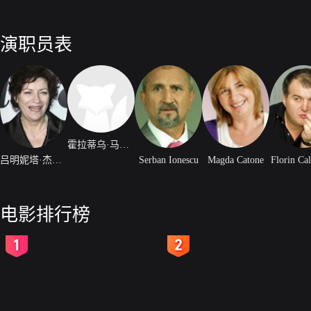
演职员表
霍拉蒂乌·马拉埃雷
吕明妮塔·杰尔吉乌
Serban Ionescu
Magda Catone
Florin Ca
电影排行榜
2
3