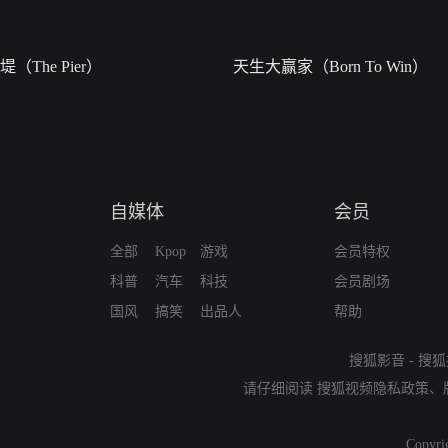
堤（The Pier）
天生大赢家（Born To Win）
自媒体
会员
全部
Kpop
游戏
会员特权
科普
汽车
科技
会员剧场
国风
搞笑
出品人
帮助
搜狐影音
-
搜狐
请仔细阅读
搜狐视频隐私政策
、
Copyri