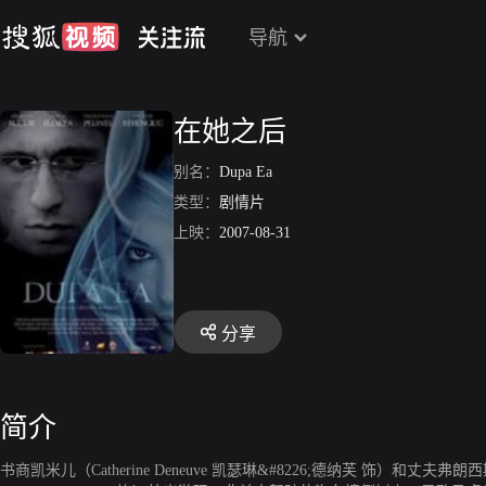
导航
在她之后
别名：
Dupa Ea
类型：
剧情片
上映：
2007-08-31
分享
简介
书商凯米儿（Catherine Deneuve 凯瑟琳&#8226;德纳芙 饰）和丈夫弗