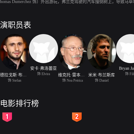
homas Dumerchez 饰）外出游玩，弗兰克驾驶的汽车撞倒树上，导致马
演职员表
安卡·弗洛蕾亚
Bryan Ja
饰 Elvira
饰 Fil
德拉戈斯·布库尔
维克托·雷本久克
米米·布兰斯库
饰 Stefan
饰 Nea Petrica
饰 Daniel
电影排行榜
2
3