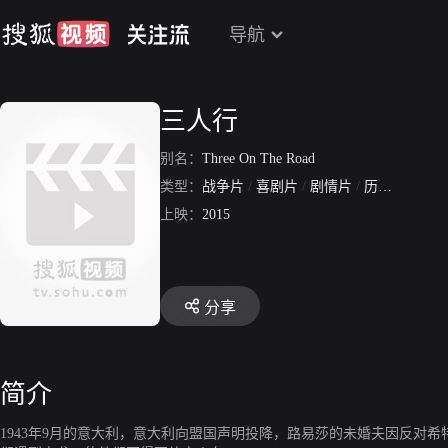
导航
三人行
别名：
Three On The Road
类型：
战争片
/
喜剧片
/
剧情片
/
历史片
上映：
2015
分享
简介
1943年9月的意大利，意大利向盟国声明投降，路易莎的未婚夫因反