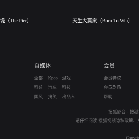
堤（The Pier）
天生大赢家（Born To Win）
自媒体
会员
全部
Kpop
游戏
会员特权
科普
汽车
科技
会员剧场
国风
搞笑
出品人
帮助
搜狐影音
-
搜狐
请仔细阅读
搜狐视频隐私政策
、
Copyri