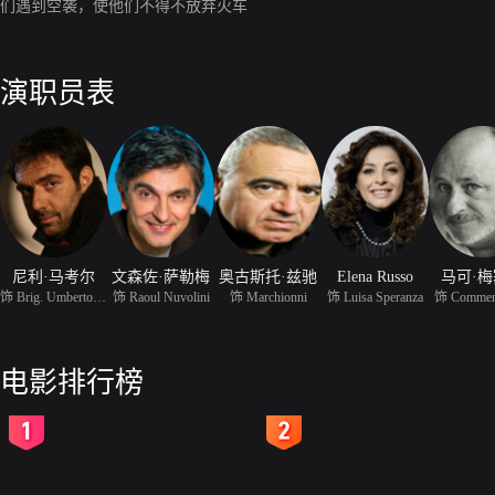
们遇到空袭，使他们不得不放弃火车
演职员表
尼利·马考尔
文森佐·萨勒梅
奥古斯托·兹驰
Elena Russo
马可·
饰 Brig. Umberto Petron
饰 Raoul Nuvolini
饰 Marchionni
饰 Luisa Speranza
饰 Commen
电影排行榜
2
3