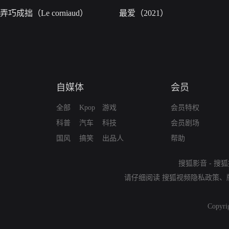
弄巧成拙（Le corniaud）
最爱（2021）
自媒体
会员
全部
Kpop
游戏
会员特权
科普
汽车
科技
会员剧场
国风
搞笑
出品人
帮助
搜狐影音
-
搜狐
请仔细阅读
搜狐视频隐私政策
、
Copyri