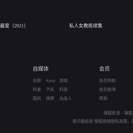
最爱（2021）
私人女教练续集
自媒体
会员
全部
Kpop
游戏
会员特权
科普
汽车
科技
会员剧场
国风
搞笑
出品人
帮助
搜狐影音
-
搜狐
请仔细阅读
搜狐视频隐私政策
、