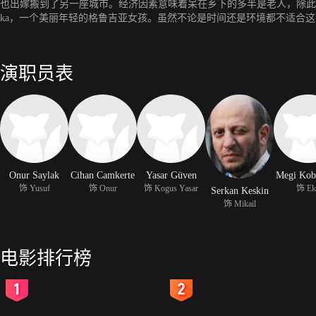
也出嫁搬到了另一座城市。经济因素意味着呆在乡下的多半是老人，除此之外也就
ka，一个美丽年轻的格鲁吉亚女孩。虽然不论是时间还是环境都不适合这
俄国小说中的那个人物形象一样：一个远离世俗与尘嚣的角色。
演职员表
Onur Saylak
Cihan Camkerte
Yasar Güven
Megi Kob
饰 Yusuf
饰 Onur
饰 Kogus Yasar
饰 Ek
Serkan Keskin
饰 Mikail
电影排行榜
2
3