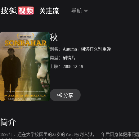
导航
秋
别名：
Autumn
/
相遇在久别重逢
类型：
剧情片
上映：
2008-12-19
分享
简介
1997年，还在大学校园里的22岁的Yusuf被判入狱，十年后因身体