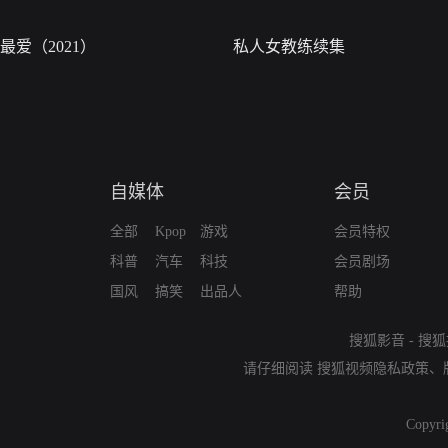
最爱（2021）
私人女教练续集
自媒体
会员
全部
Kpop
游戏
会员特权
科普
汽车
科技
会员剧场
国风
搞笑
出品人
帮助
搜狐影音
-
搜狐
请仔细阅读
搜狐视频隐私政策
、
Copyri