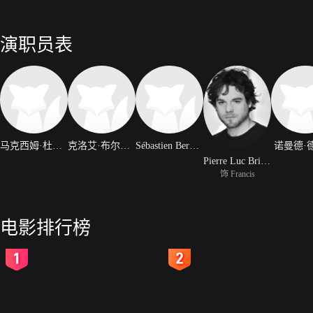
演职员表
马克西姆·杜蒙蒂埃
克洛艾·布尔热瓦
Sébastien Bergeron Carranza
诺曼德·
Pierre Luc Brillant
饰 Francis
电影排行榜
2
3