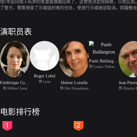
他5年前同情人私奔的老婆雷雅娜回来了，这使他决定除掉她，以绝后患
了警方，警察搜查了示威组织者的住处，使游行示威被迫取消。阴霾散去
演职员表
Paule Baillargeon
饰 Louise Thibaudeau
Roger Lebel
饰 Leon
Frédérique Collin
Helene Loiselle
饰 Hélène Caron
饰 Mrs Desaulniers
电影排行榜
2
3