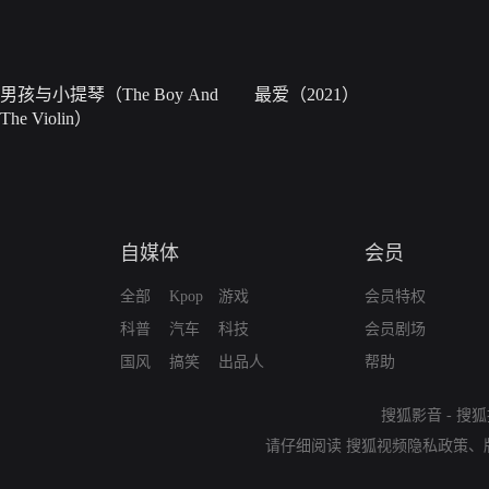
男孩与小提琴（The Boy And
最爱（2021）
The Violin）
自媒体
会员
全部
Kpop
游戏
会员特权
科普
汽车
科技
会员剧场
国风
搞笑
出品人
帮助
搜狐影音
-
搜狐
请仔细阅读
搜狐视频隐私政策
、