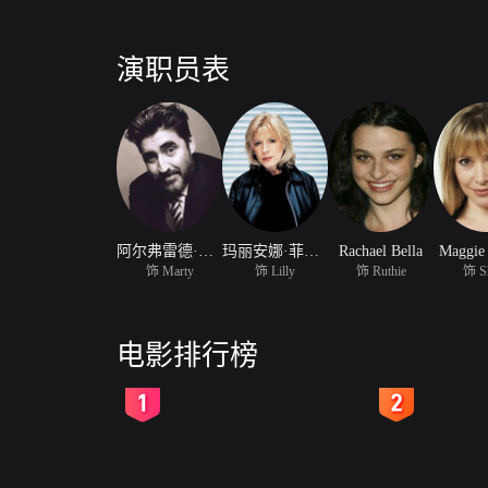
演职员表
阿尔弗雷德·莫里纳
玛丽安娜·菲斯福尔
Rachael Bella
Maggie 
饰 Marty
饰 Lilly
饰 Ruthie
饰 Sh
电影排行榜
2
3