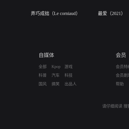
弄巧成拙（Le corniaud）
最爱（2021）
自媒体
会员
全部
Kpop
游戏
会员特
科普
汽车
科技
会员剧
国风
搞笑
出品人
帮助
请仔细阅读
搜