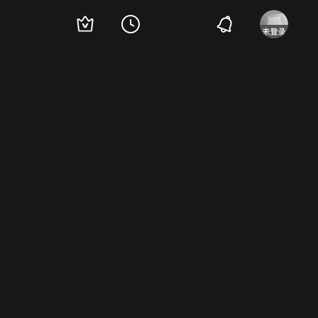
l Bella
Maggie O Neill
西摩·卡塞尔
Freddie Brooks
Matyelok Gibbs
鲁斯