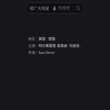
候
地区：
美国
/
德国
主演：
阿尔弗雷德·莫里纳
玛丽安娜·菲斯福尔
Rachae
导演：
Sara Driver