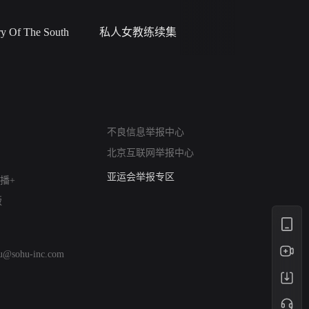
 Of The South
私人女教练续集
小二黑结
网络暴力有害信息举报
不良信息举报中心
12318 文化市场举报
北京互联网举报中心
算法推荐专项举报
亚运会举报专区
播+
涉历史虚无举报
版
网络谣言信息专项
涉政举报入口
涉未成年人举报
hu@sohu-inc.com
清朗自媒体乱象举报
涉民族宗教有害信息举报
清朗·生活服务类内容举报