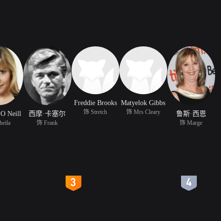
Freddie Brooks
Matyelok Gibbs
饰 Stretch
饰 Mrs Cleary
O Neill
西摩·卡塞尔
鲁斯·西恩
eila
饰 Frank
饰 Marge
4
5