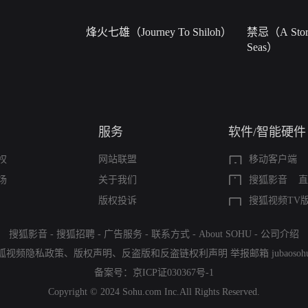
烽火七雄（Journey To Shiloh）
禁忌（A Story
Seas）
服务
软件/智能硬件
权
网站联盟
移动客户端
场
关于我们
搜狐影音
直
版权投诉
搜狐视频TV
搜狐影音
-
搜狐招聘
-
广告服务
-
联系方式
-
About SOHU
-
公司介绍
狐视频隐私政策
、
版权声明
、
反盗版和反盗链权利声明
举报邮箱
jubaoso
备案号：
京ICP证030367号-1
Copyright © 2024 Sohu.com Inc.All Rights Reserved.