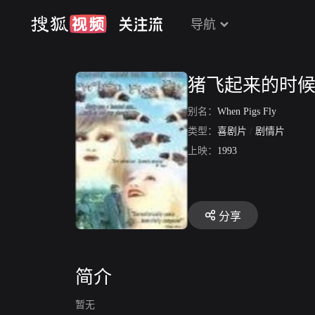
导航
猪飞起来的时
别名：
When Pigs Fly
类型：
喜剧片
/
剧情片
上映：
1993
分享
简介
暂无