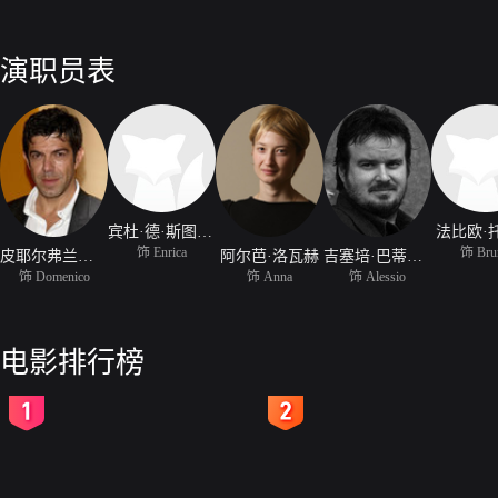
演职员表
宾杜·德·斯图潘尼
法比欧·
饰 Enrica
饰 Bru
皮耶尔弗兰切斯科·法维诺
阿尔芭·洛瓦赫
吉塞培·巴蒂斯通
饰 Domenico
饰 Anna
饰 Alessio
电影排行榜
2
3