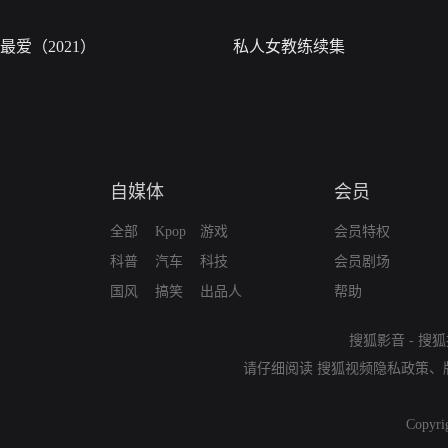
最爱（2021）
私人女教练续集
自媒体
会员
全部
Kpop
游戏
会员特权
科普
汽车
科技
会员剧场
国风
搞笑
出品人
帮助
搜狐影音
-
搜狐
请仔细阅读
搜狐视频隐私政策
、
Copyri