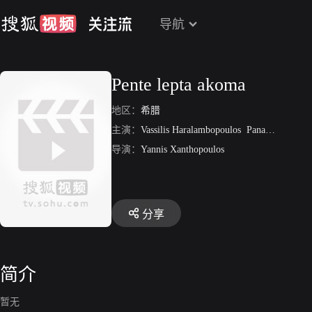
导航
Pente lepta akoma
地区：
希腊
主演：
Vassilis Haralambopoulos
Panayiota Vlanti
导演：
Yannis Xanthopoulos
分享
简介
暂无