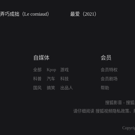
弄巧成拙（Le corniaud）
最爱（2021）
自媒体
会员
全部
Kpop
游戏
会员特权
科普
汽车
科技
会员剧场
国风
搞笑
出品人
帮助
搜狐影音
-
搜狐
请仔细阅读
搜狐视频隐私政策
、
Copyri