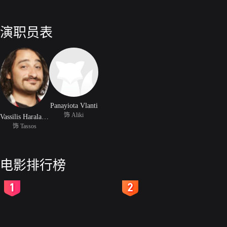
演职员表
Panayiota Vlanti
饰 Aliki
Vassilis Haralambopoulos
饰 Tassos
电影排行榜
2
3