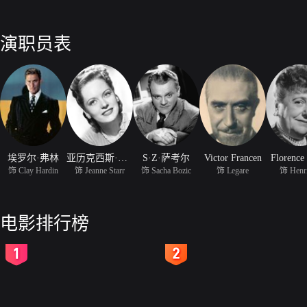
演职员表
埃罗尔·弗林
亚历克西斯·史密斯
S·Z·萨考尔
Victor Francen
Florence
饰 Clay Hardin
饰 Jeanne Starr
饰 Sacha Bozic
饰 Legare
饰 Henri
电影排行榜
2
3