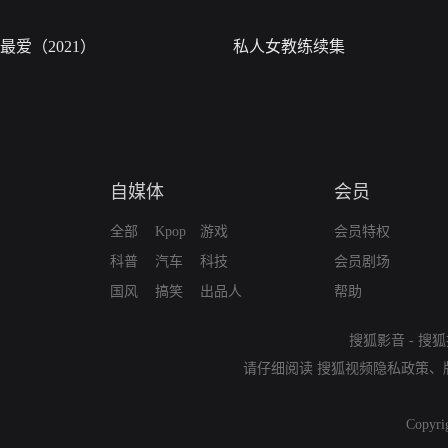
最爱（2021）
私人女教练续集
自媒体
会员
全部
Kpop
游戏
会员特权
科普
汽车
科技
会员剧场
国风
搞笑
出品人
帮助
搜狐影音
-
搜狐
请仔细阅读
搜狐视频隐私政策
、
Copyri