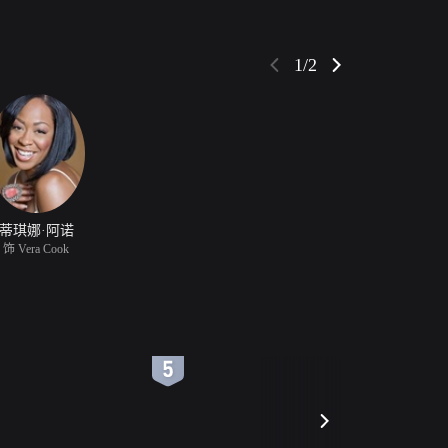
1/2
蒂琪娜·阿诺
饰 Vera Cook
6
7