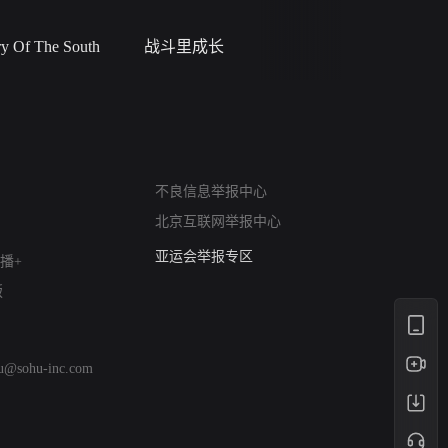
 Of The South
战斗里成长
私人女教
网络暴力有害信息举报
不良信息举报中心
12318 文化市场举报
北京互联网举报中心
算法推荐专项举报
亚运会举报专区
播+
涉历史虚无举报
版
网络谣言信息专项
涉政举报入口
涉未成年人举报
hu@sohu-inc.com
清朗自媒体乱象举报
涉民族宗教有害信息举报
清朗·生活服务类内容举报