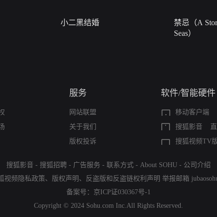
小二黑结婚
禁忌（A Story
Seas）
服务
软件/智能硬件
权
网站联盟
移动客户端
场
关于我们
搜狐影音
直
版权投诉
搜狐视频TV
搜狐影音
-
搜狐招聘
-
广告服务
-
联系方式
-
About SOHU
-
公司介绍
狐视频隐私政策
、
版权声明
、
反盗版和反盗链权利声明
举报邮箱
jubaoso
备案号：
京ICP证030367号-1
Copyright © 2024 Sohu.com Inc.All Rights Reserved.