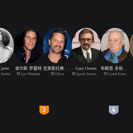
Carter
查尔斯·罗基特
克里斯托弗·雷德尔
Gary Owens
布赖恩·多依尔·玛丽
 Sachie
饰 Leo Whitman
饰 Oliver
饰 Sports Announcer (vo
饰 Coach Evans
4
5