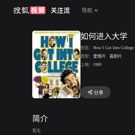
导航
如何进入大学
别名：
How I Got Into College
类型：
爱情片
/
喜剧片
上映：
1989
分享
简介
暂无