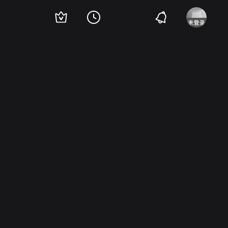
inn Carter
查尔斯·罗基特
克里斯托弗·雷德尔
Gary Owens
布赖恩·多依