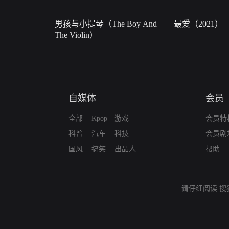
男孩与小提琴（The Boy And
最爱（2021）
The Violin）
自媒体
会员
全部
Kpop
游戏
会员特
科普
汽车
科技
会员剧
国风
搞笑
出品人
帮助
请仔细阅读
搜