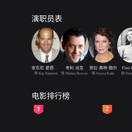
演职员表
安东尼·爱德华兹
考利·派克
劳拉·弗林·鲍尔
Finn 
饰 Kip Hammett
饰 Marlon Browne
饰 Jessica Kailo
饰 Nina
电影排行榜
2
3