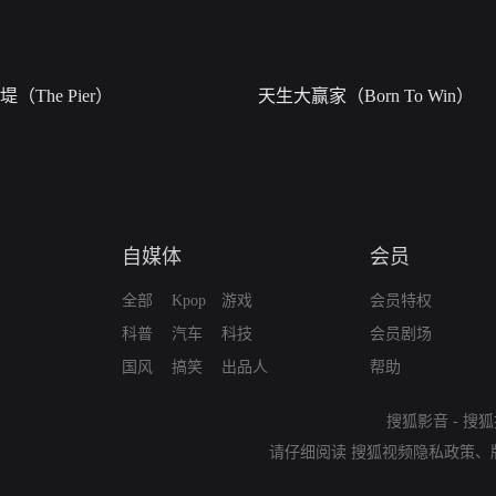
堤（The Pier）
天生大赢家（Born To Win）
自媒体
会员
全部
Kpop
游戏
会员特权
科普
汽车
科技
会员剧场
国风
搞笑
出品人
帮助
搜狐影音
-
搜狐
请仔细阅读
搜狐视频隐私政策
、