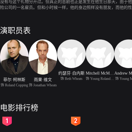
没有与这个礼物分开过。但真正的悲剧也正是发生在他生日那天，由于他
险公司的一名雇员。但和小时候一样，他的身边照样没有朋友，而他的性
演职员表
约瑟芬·白内斯
Mitchell McMahon
饰 Beth Wheats
饰 Young Roland Copping
饰 Young M
菲尔·柯林斯
雨果·维文
饰 Roland Copping
饰 Jonathan Wheats
电影排行榜
2
3