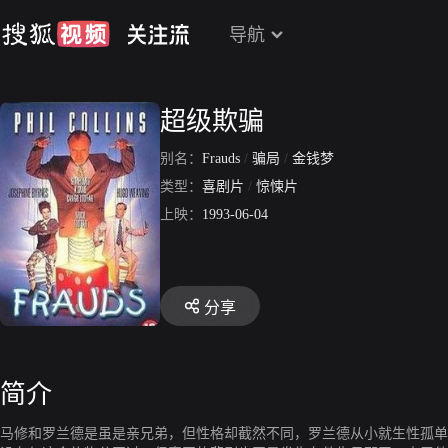
导航
超级欺骗
别名：
Frauds
/
骗局
/
金钱梦
类型：
喜剧片
/
惊悚片
上映：
1993-06-04
分享
简介
马修和罗兰德是虽是亲兄弟，但性格却截然不同，罗兰德从小就生性孤单