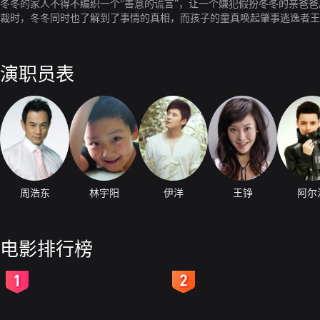
冬冬的家人不得不编织一个“善意的谎言”，让一个嫌犯假扮冬冬的亲爸爸
裁时，冬冬同时也了解到了事情的真相，而孩子的童真唤起肇事逃逸者王
演职员表
周浩东
林宇阳
伊洋
王铮
阿尔
电影排行榜
2
3