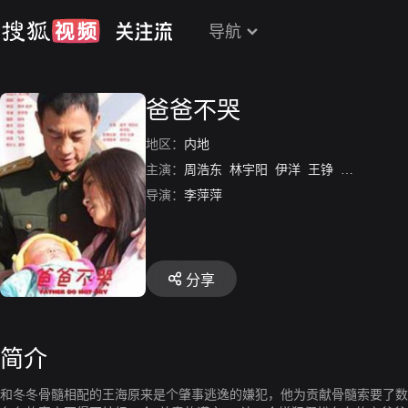
导航
爸爸不哭
地区：
内地
主演：
周浩东
林宇阳
伊洋
王铮
阿尔法
导演：
李萍萍
分享
简介
和冬冬骨髓相配的王海原来是个肇事逃逸的嫌犯，他为贡献骨髓索要了数