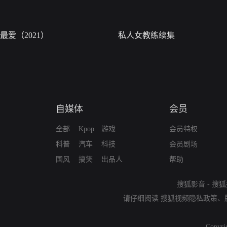
最爱（2021）
私人女教练续集
自媒体
会员
全部
Kpop
游戏
会员特权
科普
汽车
科技
会员剧场
国风
搞笑
出品人
帮助
搜狐影音
-
搜狐
请仔细阅读
搜狐视频隐私政策
、
Copyri