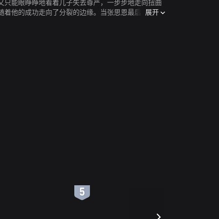
又只能眼睁睁地看着儿子失去尊严，一步步地走向扭曲
展开
随着他的成功走向了分裂的边缘。当张思恩最后成为全
6
7