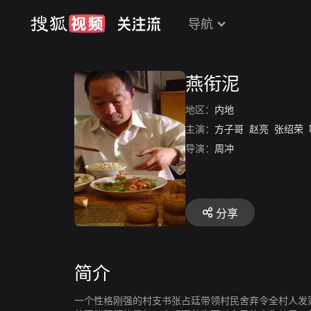
导航
燕衔泥
地区：
内地
主演：
方子哥
赵亮
张绍荣
导演：
周冲
分享
简介
一个性格刚强的村支书张占廷带领村民舍弃令全村人发