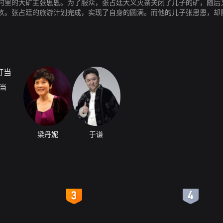
村里的大矿主张思恩。为了服众，张占廷大义灭亲关闭了儿子的矿，随后
疚。张占廷的旅游计划完成，实现了自身的圆满。而他的儿子张思恩，却
舍？
当
梁丹妮
于谦
4
5