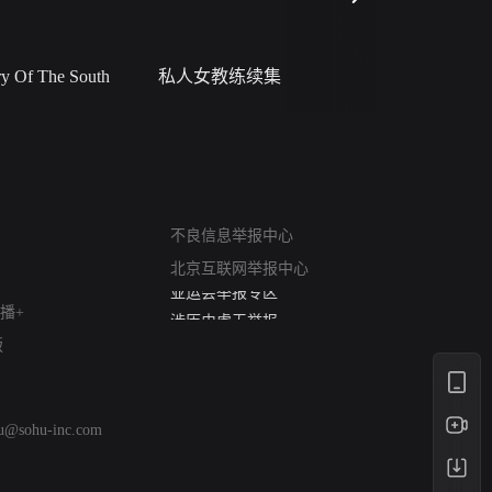
 Of The South
私人女教练续集
小二黑结
网络暴力有害信息举报
12318 文化市场举报
不良信息举报中心
算法推荐专项举报
北京互联网举报中心
亚运会举报专区
涉历史虚无举报
播+
网络谣言信息专项
版
涉政举报入口
涉未成年人举报
清朗自媒体乱象举报
hu@sohu-inc.com
涉民族宗教有害信息举报
清朗·生活服务类内容举报