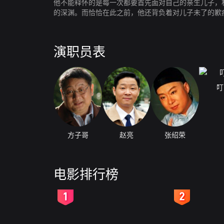
他不能释怀的是每一次都要首先面对自己的亲生儿子，
的深渊。而恰恰在此之前，他还背负着对儿子未了的歉
村人的众众矢之的时，身为人父的张占廷，又当如何取
演职员表
叮
方子哥
赵亮
张绍荣
电影排行榜
2
3