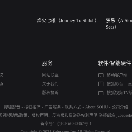
烽火七雄（Journey To Shiloh）
禁忌（A Story
Seas）
服务
软件/智能硬件
权
网站联盟
移动客户端
场
关于我们
搜狐影音
直
版权投诉
搜狐视频TV
搜狐影音
-
搜狐招聘
-
广告服务
-
联系方式
-
About SOHU
-
公司介绍
狐视频隐私政策
、
版权声明
、
反盗版和反盗链权利声明
举报邮箱
jubaoso
备案号：
京ICP证030367号-1
Copyright © 2024 Sohu.com Inc.All Rights Reserved.