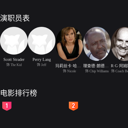
演职员表
Scott Strader
Perry Lang
饰 The Kid
饰 Jeff
玛莉丝卡·哈吉塔
理查德·朗德特依
饰 Nicole
饰 Chip Williams
饰 Coach Be
电影排行榜
2
3