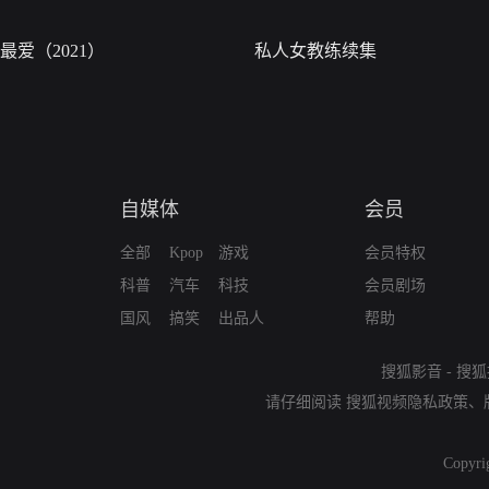
最爱（2021）
私人女教练续集
自媒体
会员
全部
Kpop
游戏
会员特权
科普
汽车
科技
会员剧场
国风
搞笑
出品人
帮助
搜狐影音
-
搜狐
请仔细阅读
搜狐视频隐私政策
、
Copyri