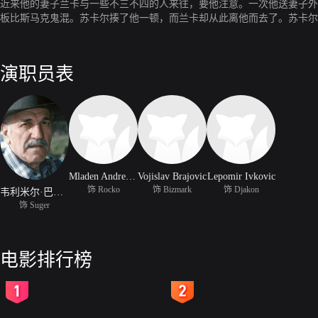
近来他的妻子兰卡与一些不三不四的人来往，要他注意。一次他送妻子外
板比斯马克鬼混。苏卡尔揍了他一顿，而兰卡却从此离他而去了。苏卡尔
视比斯马克的行动，因他们发现与比斯马克有来往的姑娘、妇女都开始吸
和绑架车展开了一场追逐战，进行了激烈的搏斗。
演职员表
Mladen Andrejevic
Vojislav Brajovic
Lepomir Ivkovic
饰 Rocko
饰 Bizmark
饰 Djakon
韦利米尔·巴塔·日沃伊诺维奇
饰 Suger
电影排行榜
2
3