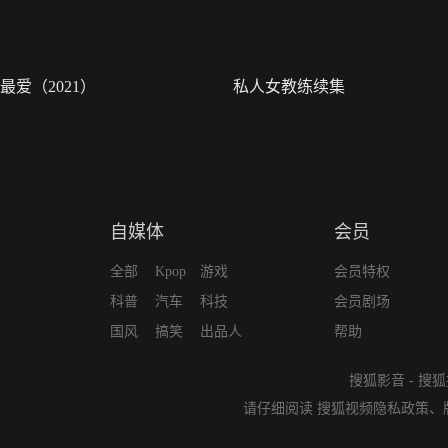
最爱（2021）
私人女教练续集
自媒体
会员
全部
Kpop
游戏
会员特权
科普
汽车
科技
会员剧场
国风
搞笑
出品人
帮助
搜狐影音
-
搜狐
请仔细阅读
搜狐视频隐私政策
、