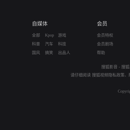
自媒体
会员
全部
Kpop
游戏
会员特权
科普
汽车
科技
会员剧场
国风
搞笑
出品人
帮助
搜狐影音
-
搜狐
请仔细阅读
搜狐视频隐私政策
、
Copyri