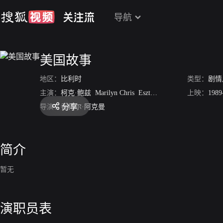
导航
美国故事
地区：
比利时
类型：
剧情
主演：
柯克·鲍兹
Marilyn Chris
Eszter Balint
Stephan Balint
上映：
1989
分享
导演：
香特尔·阿克曼
简介
暂无
演职员表