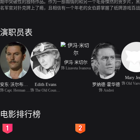
期中突破性的独特作品。作为一部煽情的和另一个毛骨悚然的贺岁片，黑
名军官对扑克牌上了瘾，且相信有一个年老的女伯爵掌握了纸牌游戏百战
演职员表
伊冯·米切尔
饰 Lizaveta Ivanova
Mary Je
饰 Old Varv
安东·沃尔布鲁克
Edith Evans
罗纳德·霍华德
饰 Capt. Herman Suvorin
饰 The Old Countess Ran
饰 Andrei
电影排行榜
2
3