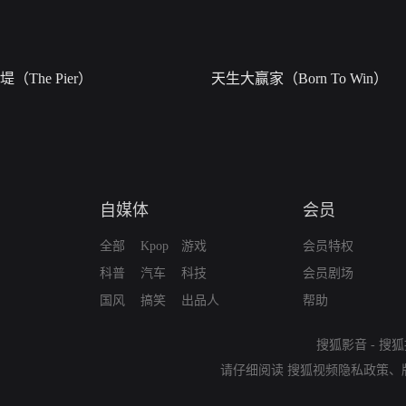
堤（The Pier）
天生大赢家（Born To Win）
自媒体
会员
全部
Kpop
游戏
会员特权
科普
汽车
科技
会员剧场
国风
搞笑
出品人
帮助
搜狐影音
-
搜狐
请仔细阅读
搜狐视频隐私政策
、