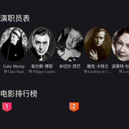
演职员表
Gaby Morlay
查尔斯·博耶
米切尔·西芒
雅克·卡特兰
饰 Clara Stuart
饰 Philippe Lutcher
饰 Geoffroy de Chabré
饰 Lou
电影排行榜
2
3