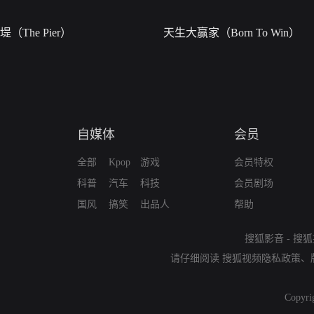
堤（The Pier）
天生大赢家（Born To Win）
自媒体
会员
全部
Kpop
游戏
会员特权
科普
汽车
科技
会员剧场
国风
搞笑
出品人
帮助
搜狐影音
-
搜狐
请仔细阅读
搜狐视频隐私政策
、
Copyri